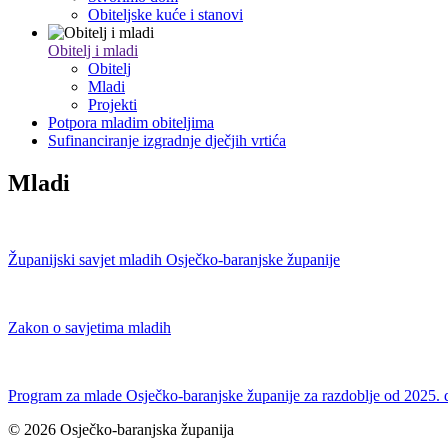
Obiteljske kuće i stanovi
Obitelj i mladi
Obitelj
Mladi
Projekti
Potpora mladim obiteljima
Sufinanciranje izgradnje dječjih vrtića
Mladi
Županijski savjet mladih Osječko-baranjske županije
Zakon o savjetima mladih
Program za mlade Osječko-baranjske županije za razdoblje od 2025. 
© 2026 Osječko-baranjska županija