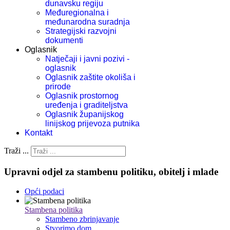
dunavsku regiju
Međuregionalna i
međunarodna suradnja
Strategijski razvojni
dokumenti
Oglasnik
Natječaji i javni pozivi -
oglasnik
Oglasnik zaštite okoliša i
prirode
Oglasnik prostornog
uređenja i graditeljstva
Oglasnik županijskog
linijskog prijevoza putnika
Kontakt
Traži ...
Upravni odjel za stambenu politiku, obitelj i mlade
Opći podaci
Stambena politika
Stambeno zbrinjavanje
Stvorimo dom