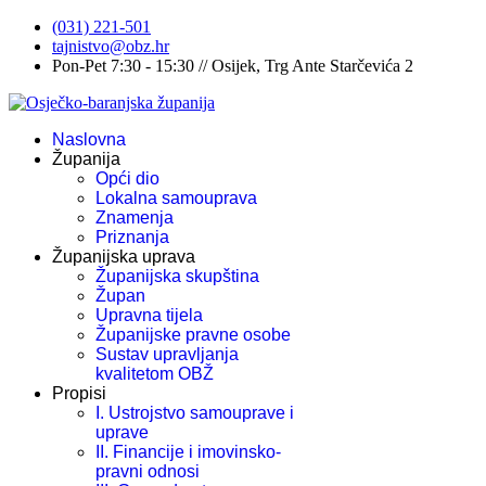
(031) 221-501
tajnistvo@obz.hr
Pon-Pet 7:30 - 15:30 // Osijek, Trg Ante Starčevića 2
Naslovna
Županija
Opći dio
Lokalna samouprava
Znamenja
Priznanja
Županijska uprava
Županijska skupština
Župan
Upravna tijela
Županijske pravne osobe
Sustav upravljanja
kvalitetom OBŽ
Propisi
I. Ustrojstvo samouprave i
uprave
II. Financije i imovinsko-
pravni odnosi