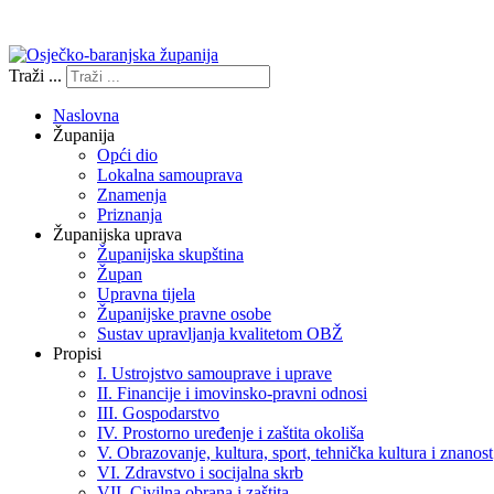
Izjava o pristupačnosti
Traži ...
Naslovna
Županija
Opći dio
Lokalna samouprava
Znamenja
Priznanja
Županijska uprava
Županijska skupština
Župan
Upravna tijela
Županijske pravne osobe
Sustav upravljanja kvalitetom OBŽ
Propisi
I. Ustrojstvo samouprave i uprave
II. Financije i imovinsko-pravni odnosi
III. Gospodarstvo
IV. Prostorno uređenje i zaštita okoliša
V. Obrazovanje, kultura, sport, tehnička kultura i znanost
VI. Zdravstvo i socijalna skrb
VII. Civilna obrana i zaštita