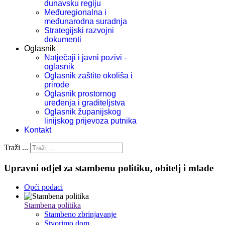
dunavsku regiju
Međuregionalna i
međunarodna suradnja
Strategijski razvojni
dokumenti
Oglasnik
Natječaji i javni pozivi -
oglasnik
Oglasnik zaštite okoliša i
prirode
Oglasnik prostornog
uređenja i graditeljstva
Oglasnik županijskog
linijskog prijevoza putnika
Kontakt
Traži ...
Upravni odjel za stambenu politiku, obitelj i mlade
Opći podaci
Stambena politika
Stambeno zbrinjavanje
Stvorimo dom