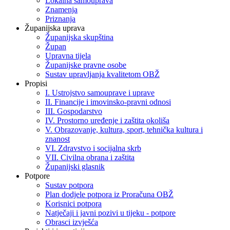
Lokalna samouprava
Znamenja
Priznanja
Županijska uprava
Županijska skupština
Župan
Upravna tijela
Županijske pravne osobe
Sustav upravljanja kvalitetom OBŽ
Propisi
I. Ustrojstvo samouprave i uprave
II. Financije i imovinsko-pravni odnosi
III. Gospodarstvo
IV. Prostorno uređenje i zaštita okoliša
V. Obrazovanje, kultura, sport, tehnička kultura i
znanost
VI. Zdravstvo i socijalna skrb
VII. Civilna obrana i zaštita
Županijski glasnik
Potpore
Sustav potpora
Plan dodjele potpora iz Proračuna OBŽ
Korisnici potpora
Natječaji i javni pozivi u tijeku - potpore
Obrasci izvješća