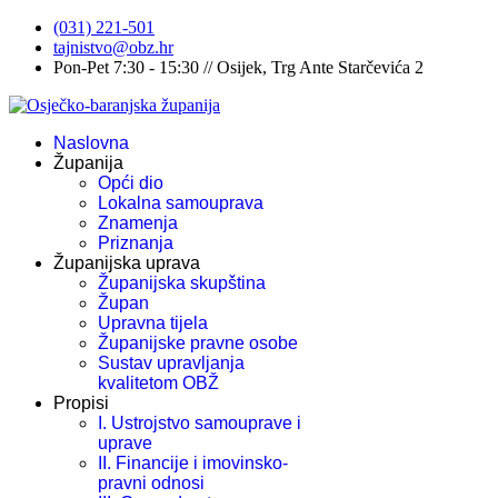
(031) 221-501
tajnistvo@obz.hr
Pon-Pet 7:30 - 15:30 // Osijek, Trg Ante Starčevića 2
Naslovna
Županija
Opći dio
Lokalna samouprava
Znamenja
Priznanja
Županijska uprava
Županijska skupština
Župan
Upravna tijela
Županijske pravne osobe
Sustav upravljanja
kvalitetom OBŽ
Propisi
I. Ustrojstvo samouprave i
uprave
II. Financije i imovinsko-
pravni odnosi