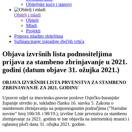
Obiteljske kuće i stanovi
Obitelj i mladi
Obitelj
Mladi
Projekti
Potpora mladim obiteljima
Sufinanciranje izgradnje dječjih vrtića
Objava izvršnih lista podnositeljima
prijava za stambeno zbrinjavanje u 2021.
godini (datum objave 31. ožujka 2021.)
OBJAVA IZVRŠNIH LISTA PRVENSTVA ZA STAMBENO
ZBRINJAVANJE ZA 2021. GODINU
Upravni odjel za imovinsko-pravne poslove Osječko-baranjske
županije utvrdio je, sukladno članku 16. stavku 5. Zakona o
stambenom zbrinjavanju na potpomognutim područjima ("Narodne
novine" broj 106/18. i 98/19.), izvršne Liste prvenstva za stambeno
zbrinjavanje za 2021. godinu te iste objavila na internetskoj stranici i
oglasnoj ploči dana 31. ožujka 2021. godine.