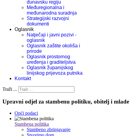
dunavsku regiju
Međuregionalna i
međunarodna suradnja
Strategijski razvojni
dokumenti
Oglasnik
Natječaji i javni pozivi -
oglasnik
Oglasnik zaštite okoliša i
prirode
Oglasnik prostornog
uređenja i graditeljstva
Oglasnik županijskog
linijskog prijevoza putnika
Kontakt
Traži ...
Upravni odjel za stambenu politiku, obitelj i mlade
Opći podaci
Stambena politika
Stambeno zbrinjavanje
Stvorimo dom