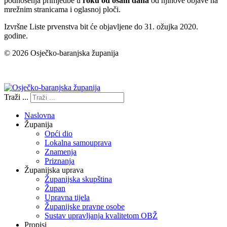
podnošenja primjedbe u
roku od osam dana
od njihove objave na
mrežnim stranicama i oglasnoj ploči.
Izvršne Liste prvenstva bit će objavljene do 31. ožujka 2020.
godine.
© 2026 Osječko-baranjska županija
Izjava o pristupačnosti
Traži ...
Naslovna
Županija
Opći dio
Lokalna samouprava
Znamenja
Priznanja
Županijska uprava
Županijska skupština
Župan
Upravna tijela
Županijske pravne osobe
Sustav upravljanja kvalitetom OBŽ
Propisi