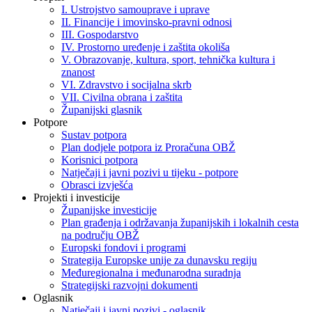
I. Ustrojstvo samouprave i uprave
II. Financije i imovinsko-pravni odnosi
III. Gospodarstvo
IV. Prostorno uređenje i zaštita okoliša
V. Obrazovanje, kultura, sport, tehnička kultura i
znanost
VI. Zdravstvo i socijalna skrb
VII. Civilna obrana i zaštita
Županijski glasnik
Potpore
Sustav potpora
Plan dodjele potpora iz Proračuna OBŽ
Korisnici potpora
Natječaji i javni pozivi u tijeku - potpore
Obrasci izvješća
Projekti i investicije
Županijske investicije
Plan građenja i održavanja županijskih i lokalnih cesta
na području OBŽ
Europski fondovi i programi
Strategija Europske unije za dunavsku regiju
Međuregionalna i međunarodna suradnja
Strategijski razvojni dokumenti
Oglasnik
Natječaji i javni pozivi - oglasnik