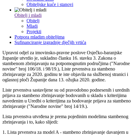
Obiteljske kuće i stanovi
Obitelj i mladi
Obitelj
Mladi
Projekti
Potpora mladim obiteljima
Sufinanciranje izgradnje dječjih vrtića
Upravni odjel za imovinsko-pravne poslove Osječko-baranjske
županije utvrdio je, sukladno članku 16. stavku 3. Zakona o
stambenom zbrinjavanju na potpomognutim područjima ("Narodne
novine" broj 106/18. i 98/19.), Liste prvenstva za stambeno
zbrinjavanje za 2020. godinu te iste objavila na službenoj stranici i
oglasnoj ploči Županije dana 13. ožujka 2020. godine.
Liste prvenstva sastavljene su od pravodobno podnesenih i urednih
prijava za stambeno zbrinjavanje bodovanih u skladu s kriterijima
navedenim u Uredbi o kriterijima za bodovanje prijava za stambeno
zbrinjavanje ("Narodne novine" broj 14/19.).
Lista prvenstva utvrđena je prema pojedinim modelima stambenog
zbrinjavanja i to, kako slijedi:
1. Lista prvenstva za model A - stambeno zbrinjavanje davanjem u