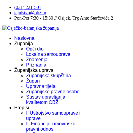
(031) 221-501
tajnistvo@obz.hr
Pon-Pet 7:30 - 15:30 // Osijek, Trg Ante Starčevića 2
Naslovna
Županija
Opći dio
Lokalna samouprava
Znamenja
Priznanja
Županijska uprava
Županijska skupština
Župan
Upravna tijela
Županijske pravne osobe
Sustav upravljanja
kvalitetom OBŽ
Propisi
I. Ustrojstvo samouprave i
uprave
II. Financije i imovinsko-
pravni odnosi