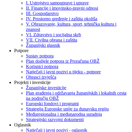
I. Ustrojstvo samouprave i uprave
II. Financije i imovinsko-pravni odnosi
III. Gospodarstvo
IV. Prostorno uređenje i zaštita okoliša
V. Obrazovanje, kultura, sport, tehnička kultura i
znanost
VI. Zdravstvo i socijalna skrb
VII. Civilna obrana i zaštita
Županijski glasnik
Potpore
Sustav potpora
Plan dodjele potpora iz Proračuna OBŽ
Korisnici potpora
Natječaji i javni pozivi u tijeku - potpore
Obrasci izvješća
Projekti i investicije
Županijske investicije
Plan građenja i održavanja županijskih i lokalnih cesta
na području OBŽ
Europski fondovi i programi
Strategija Europske unije za dunavsku regiju
Međuregionalna i međunarodna suradnja
Strategijski razvojni dokumenti
Oglasnik
Natječaji i javni pozivi - oglasnik