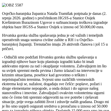
Osječko-baranjska županica Nataša Tramišak potpisala je danas (2.
srpnja 2026. godine) s pročelnikom HGSS-a Stanice Osijek
Krešimirom Burazinom Ugovor o sufinanciranju troškova izgradnje
objekta baze HGSS-a Stanice Osijek u iznosu od 50.000,00 eura.
Hrvatska gorska služba spašavanja jedna je od važnih i temeljnih
operativnih snaga sustava civilne zaštite u RH i u Osječko-
baranjskoj županiji. Trenutačno imaju 26 aktivnih članova i još 15 u
pričuvi.
- Odlučili smo podržati Hrvatsku gorsku službu spašavanja u
izgradnji njihove baze koju planiraju izgraditi kako bi imali
adekvatno mjesto za rad i okupljanje volontera. Zahvaljujem im što
su uvijek spremni među prvima i žurno izlazaći na intervencije u
kriznim situacijama, posebice kad govorimo o teškim i
nepristupačnim terenima. Svjesni smo različitih vremenskih
ekstrema koji se, nažalost, događaju sve češće: poplave, požari i
druge elementarne nepogode, a onda dolazi i do ugroze našeg
stanovništva i imovine. Zahvaljujući ovakvim volonterima sigurni
smo će ćemo biti spremni odgovoriti na sve potrebe i rješavati
situacije, prije svega zaštititi život i zdravlje naših građana. Drago mi
je što smo uspjeli osigurati sredstva u proračunu u iznosu od 50.000
eura za izgradnju njihova objekta. Dodatnih 15.000 eura smo im ove