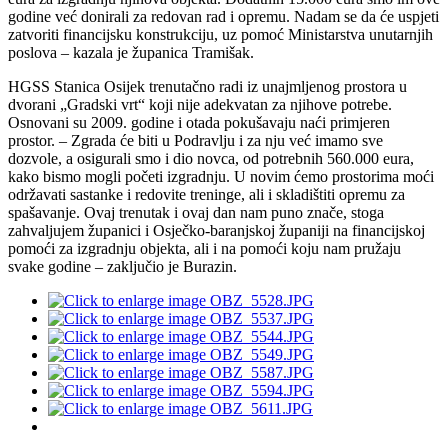
godine već donirali za redovan rad i opremu. Nadam se da će uspjeti
zatvoriti financijsku konstrukciju, uz pomoć Ministarstva unutarnjih
poslova – kazala je županica Tramišak.
HGSS Stanica Osijek trenutačno radi iz unajmljenog prostora u
dvorani „Gradski vrt“ koji nije adekvatan za njihove potrebe.
Osnovani su 2009. godine i otada pokušavaju naći primjeren
prostor. – Zgrada će biti u Podravlju i za nju već imamo sve
dozvole, a osigurali smo i dio novca, od potrebnih 560.000 eura,
kako bismo mogli početi izgradnju. U novim ćemo prostorima moći
održavati sastanke i redovite treninge, ali i skladištiti opremu za
spašavanje. Ovaj trenutak i ovaj dan nam puno znače, stoga
zahvaljujem županici i Osječko-baranjskoj županiji na financijskoj
pomoći za izgradnju objekta, ali i na pomoći koju nam pružaju
svake godine – zaključio je Burazin.