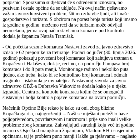
potpisnici Sporazuma sudjelovat će s određenim iznosom, no
pozivam i ostale općine da se uključe. Na ovaj način rješavamo
važan javnozdravstveni problem, štitimo zdravlje ljudi, ali i naše
gospodarstvo i turizam. S obzirom na porast broja turista koji imamo
iz godine u godinu, možemo reći da se turizam može odvijati
neometano, jer na ovaj način stavljamo komarce pod kontrolu –
dodala je županica Nataša Tramišak.
- Od početka sezone komaraca Nastavni zavod za javno zdravstvo
izdao je 62 preporuke za tretiranje. Podaci od jučer (30. lipnja 2026.
godine) pokazuju povećani broj komaraca koji zahtijeva tretman u
Kopačevu i Halaševu, dok je, recimo, na području Pampasa broj
komaraca i do 8 puta manji. Monitoringe radimo i nekoliko puta
tjedno, ako treba, kako bi se kontrolirao broj komaraca i odmah
reagiralo – istaknula je ravnateljica Nastavnog zavoda za javno
zdravstvo OBŽ-a Dubravka Vuković te dodala kako je u tijeku
izgradnja Centra za kontrolu komaraca kojim će se omogućiti
sustavnija i bolja kontrola pojave komaraca na ovom području.
Načelnik Općine Bilje rekao je kako su oni, zbog blizine
Kopačkoga rita, najugroženiji. – Naši se mještani pretežito bave
poljoprivredom, povrtlarstvom i turizmom i prije smo imali velike
probleme zbog komaraca. Zahvaljujući suradnji koju već tri godine
imamo s Osječko-baranjskom županijom, Vladom RH i susjednim
općinama, taj je problem puno manji i lakše ga rješavamo – naglasio