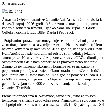
01. srpnja 2026.
Županica Osječko-baranjske županije Nataša Tramišak potpisala je
danas (1. srpnja 2026. godine) Sporazum o suradnji u programu
kontrole komaraca između Osječko-baranjske županije, Grada
Osijeka i općina Erdut, Bilje, Darda i Petrijevci.
- Potpisanim sporazumom omogućuje se ukupno 1,4 milijuna eura
za tretiranje komaraca sa zemlje i iz zraka. Na taj se način problem
najezde komaraca rješava još od 2023. godine, kada je bivši župan
Ivan Anušić zatražio koordinirani pristup svih jedinica lokalne
samouprave. Nastavni zavod za javno zdravstvo OBŽ-a dionik je u
ovom procesu i daje nam preporuke za pravovremeno tretiranje.
Znamo da ne možemo iskorijeniti komarce jer se nalazimo na
poplavnom području, ali zajedničkom suradnjom možemo ih držati
pod kontrolom. U tome nam od 2023. godine pomaže i Vlada RH
sa 600.000 eura, a iz proračuna Osječko-baranjske županije svake
godine izdvajamo 200.000 eura za ovu namjenu – kazala je
županica Tramišak.
Prema informacijama iz Nastavnog zavoda za javno zdravstvo,
trenutačna je situacija zadovoljavajuća. Najizloženije su općine koje
su i potpisnice Sporazuma, a nalaze se u blizini Kopačkog rita. - Svi