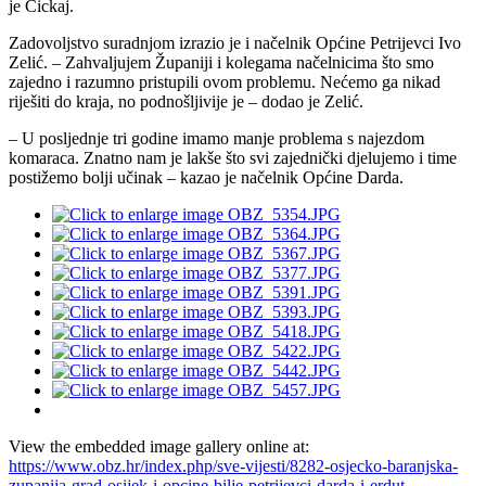
je Cickaj.
Zadovoljstvo suradnjom izrazio je i načelnik Općine Petrijevci Ivo
Zelić. – Zahvaljujem Županiji i kolegama načelnicima što smo
zajedno i razumno pristupili ovom problemu. Nećemo ga nikad
riješiti do kraja, no podnošljivije je – dodao je Zelić.
– U posljednje tri godine imamo manje problema s najezdom
komaraca. Znatno nam je lakše što svi zajednički djelujemo i time
postižemo bolji učinak – kazao je načelnik Općine Darda.
View the embedded image gallery online at:
https://www.obz.hr/index.php/sve-vijesti/8282-osjecko-baranjska-
zupanija-grad-osijek-i-opcine-bilje-petrijevci-darda-i-erdut-