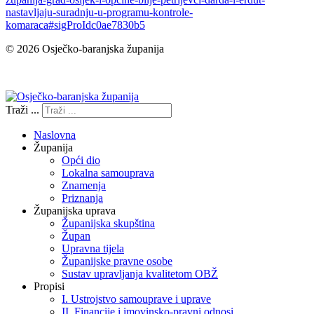
nastavljaju-suradnju-u-programu-kontrole-
komaraca#sigProIdc0ae7830b5
© 2026 Osječko-baranjska županija
Izjava o pristupačnosti
Traži ...
Naslovna
Županija
Opći dio
Lokalna samouprava
Znamenja
Priznanja
Županijska uprava
Županijska skupština
Župan
Upravna tijela
Županijske pravne osobe
Sustav upravljanja kvalitetom OBŽ
Propisi
I. Ustrojstvo samouprave i uprave
II. Financije i imovinsko-pravni odnosi