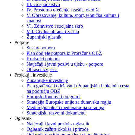
III. Gospodarstvo
IV. Prostorno uređenje i zaštita okoliša
V. Obrazovanje, kultura, sport, tehnička kultura i
znanost
VI. Zdravstvo i socijalna skrb
VII. Civilna obrana i zaštita
Županijski glasnik
Potpore
Sustav potpora
Plan dodjele potpora iz Proračuna OBŽ
Korisnici potpora
Natječaji i javni pozivi u tijeku - potpore
Obrasci izvješća
Projekti i investicije
Županijske investicije
Plan građenja i održavanja županijskih i lokalnih cesta
na području OBŽ
Europski fondovi i programi
Strategija Europske unije za dunavsku regiju
Međuregionalna i međunarodna suradnja
Strategijski razvojni dokumenti
Oglasnik
Natječaji i javni pozivi - oglasnik
Oglasnik zaštite okoliša i prirode
Oglasnik prostornog uređenja i graditeljstva