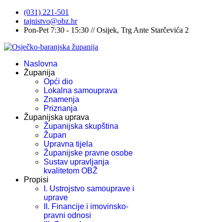
(031) 221-501
tajnistvo@obz.hr
Pon-Pet 7:30 - 15:30 // Osijek, Trg Ante Starčevića 2
Naslovna
Županija
Opći dio
Lokalna samouprava
Znamenja
Priznanja
Županijska uprava
Županijska skupština
Župan
Upravna tijela
Županijske pravne osobe
Sustav upravljanja
kvalitetom OBŽ
Propisi
I. Ustrojstvo samouprave i
uprave
II. Financije i imovinsko-
pravni odnosi