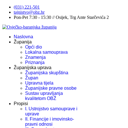
(031) 221-501
tajnistvo@obz.hr
Pon-Pet 7:30 - 15:30 // Osijek, Trg Ante Starčevića 2
Naslovna
Županija
Opći dio
Lokalna samouprava
Znamenja
Priznanja
Županijska uprava
Županijska skupština
Župan
Upravna tijela
Županijske pravne osobe
Sustav upravljanja
kvalitetom OBŽ
Propisi
I. Ustrojstvo samouprave i
uprave
II. Financije i imovinsko-
pravni odnosi