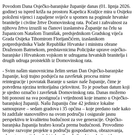
Povodom Dana Osječko-baranjske županije danas (01. lipnja 2026.
godine) su ispred križa na prostoru Kapelica Kraljice mira u Osijeku
položeni vijenci i zapaljene svijeće u spomen na poginule hrvatske
branitelje i civilne žrtve Domovinskog rata. Počast i zahvalnost za
njihovu žrtvu izrazili su članovi izaslanstva Županije na čelu sa
županicom Natašom Tramišak, predsjednikom Gradskog vijeća
Grada Osijeka Tihomirom Florijančićem, izaslanikom
potpredsjednika Vlade Republike Hrvatske i ministra obrane
Draženom Batrnekom, predstavnicima Policijske uprave osječko-
baranjske i Hrvatskom vojskom te udrugama hrvatskih branitelja i
drugih udruga proisteklih iz Domovinskog rata.
- Svim našim stanovnicima želim sretan Dan Osječko-baranjske
županije, koji trajno podsjeća na završetak procesa mirne
reintegracije i povratak Baranje u sastav naše županije, čime je
potvrđena njezina teritorijalna cjelovitost. To je poseban datum koji
je ujedno označio i završetak Domovinskog rata. Danas možemo
biti ponosni na sva postignuća i vrijednosti koje imamo u Osječko-
baranjskoj županiji. Našu županiju čine 42 jedinice lokalne
samouprave – sedam gradova i 35 općina – koje predano rade kako
bi zadržale stanovništvo na ovom području i osigurale jasnu
perspektivu te kvalitetnu budućnost za sve generacije. Osječko-
baranjska županija hrabro korača prema budućnosti. Provodimo
brojne razvojne projekte u području gospodarstva, obrazovanja,