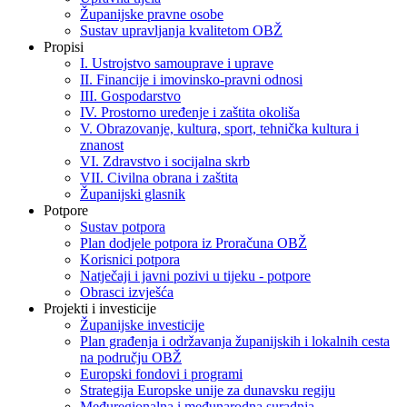
Županijske pravne osobe
Sustav upravljanja kvalitetom OBŽ
Propisi
I. Ustrojstvo samouprave i uprave
II. Financije i imovinsko-pravni odnosi
III. Gospodarstvo
IV. Prostorno uređenje i zaštita okoliša
V. Obrazovanje, kultura, sport, tehnička kultura i
znanost
VI. Zdravstvo i socijalna skrb
VII. Civilna obrana i zaštita
Županijski glasnik
Potpore
Sustav potpora
Plan dodjele potpora iz Proračuna OBŽ
Korisnici potpora
Natječaji i javni pozivi u tijeku - potpore
Obrasci izvješća
Projekti i investicije
Županijske investicije
Plan građenja i održavanja županijskih i lokalnih cesta
na području OBŽ
Europski fondovi i programi
Strategija Europske unije za dunavsku regiju
Međuregionalna i međunarodna suradnja