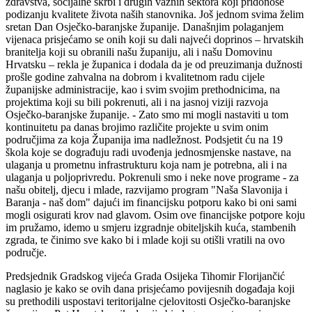
zdravstva, socijalne skrbi i drugih važnih sektora koji pridonose
podizanju kvalitete života naših stanovnika. Još jednom svima želim
sretan Dan Osječko-baranjske županije. Današnjim polaganjem
vijenaca prisjećamo se onih koji su dali najveći doprinos – hrvatskih
branitelja koji su obranili našu županiju, ali i našu Domovinu
Hrvatsku – rekla je županica i dodala da je od preuzimanja dužnosti
prošle godine zahvalna na dobrom i kvalitetnom radu cijele
županijske administracije, kao i svim svojim prethodnicima, na
projektima koji su bili pokrenuti, ali i na jasnoj viziji razvoja
Osječko-baranjske županije. - Zato smo mi mogli nastaviti u tom
kontinuitetu pa danas brojimo različite projekte u svim onim
područjima za koja Županija ima nadležnost. Podsjetit ću na 19
škola koje se dograđuju radi uvođenja jednosmjenske nastave, na
ulaganja u prometnu infrastrukturu koja nam je potrebna, ali i na
ulaganja u poljoprivredu. Pokrenuli smo i neke nove programe - za
našu obitelj, djecu i mlade, razvijamo program "Naša Slavonija i
Baranja - naš dom" dajući im financijsku potporu kako bi oni sami
mogli osigurati krov nad glavom. Osim ove financijske potpore koju
im pružamo, idemo u smjeru izgradnje obiteljskih kuća, stambenih
zgrada, te činimo sve kako bi i mlade koji su otišli vratili na ovo
područje.
Predsjednik Gradskog vijeća Grada Osijeka Tihomir Florijančić
naglasio je kako se ovih dana prisjećamo povijesnih događaja koji
su prethodili uspostavi teritorijalne cjelovitosti Osječko-baranjske