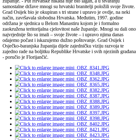
županije. - Put Hrvatske nikada nije bio lagan, a u stvaranju
samostalne države mnogi su hrvatski branitelji položili svoje živote.
Grad Osijek bio je okupiran s tri strane i upravo je ovdje, na neki
način, završavala slobodna Hrvatska. Međutim, 1997. godine
održana je sjednica u Belom Manastiru kojom je i formalno
zaokružena teritorijalna cjelovitost naše županije. Mnogi su dali ono
najvrjednije što su imali – svoje živote – i upravo njima danas
odajemo počast i iskazujemo dužno poštovanje. Grad Osijek i
Osječko-baranjska županija dijele zajedničku viziju razvoja te
zajedno rade na boljitku Republike Hrvatske i svih njezinih građana
- poručio je Florijančić.