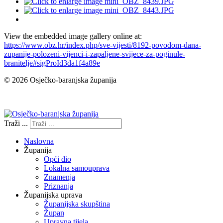
View the embedded image gallery online at:
https://www.obz.hr/index.php/sve-vijesti/8192-povodom-dana-
zupanije-polozeni-vijenci-i-zapaljene-svijece-za-poginule-
branitelje#sigProId3da1f4a89e
© 2026 Osječko-baranjska županija
Izjava o pristupačnosti
Traži ...
Naslovna
Županija
Opći dio
Lokalna samouprava
Znamenja
Priznanja
Županijska uprava
Županijska skupština
Župan
Upravna tijela