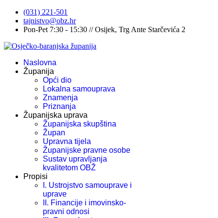
(031) 221-501
tajnistvo@obz.hr
Pon-Pet 7:30 - 15:30 // Osijek, Trg Ante Starčevića 2
Naslovna
Županija
Opći dio
Lokalna samouprava
Znamenja
Priznanja
Županijska uprava
Županijska skupština
Župan
Upravna tijela
Županijske pravne osobe
Sustav upravljanja
kvalitetom OBŽ
Propisi
I. Ustrojstvo samouprave i
uprave
II. Financije i imovinsko-
pravni odnosi