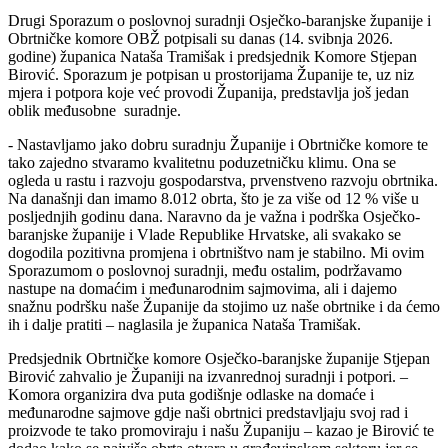
Drugi Sporazum o poslovnoj suradnji Osječko-baranjske županije i
Obrtničke komore OBŽ potpisali su danas (14. svibnja 2026.
godine) županica Nataša Tramišak i predsjednik Komore Stjepan
Birović. Sporazum je potpisan u prostorijama Županije te, uz niz
mjera i potpora koje već provodi Županija, predstavlja još jedan
oblik međusobne suradnje.
- Nastavljamo jako dobru suradnju Županije i Obrtničke komore te
tako zajedno stvaramo kvalitetnu poduzetničku klimu. Ona se
ogleda u rastu i razvoju gospodarstva, prvenstveno razvoju obrtnika.
Na današnji dan imamo 8.012 obrta, što je za više od 12 % više u
posljednjih godinu dana. Naravno da je važna i podrška Osječko-
baranjske županije i Vlade Republike Hrvatske, ali svakako se
dogodila pozitivna promjena i obrtništvo nam je stabilno. Mi ovim
Sporazumom o poslovnoj suradnji, među ostalim, podržavamo
nastupe na domaćim i međunarodnim sajmovima, ali i dajemo
snažnu podršku naše Županije da stojimo uz naše obrtnike i da ćemo
ih i dalje pratiti – naglasila je županica Nataša Tramišak.
Predsjednik Obrtničke komore Osječko-baranjske županije Stjepan
Birović zahvalio je Županiji na izvanrednoj suradnji i potpori. –
Komora organizira dva puta godišnje odlaske na domaće i
međunarodne sajmove gdje naši obrtnici predstavljaju svoj rad i
proizvode te tako promoviraju i našu Županiju – kazao je Birović te