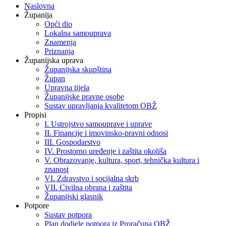
Naslovna
Županija
Opći dio
Lokalna samouprava
Znamenja
Priznanja
Županijska uprava
Županijska skupština
Župan
Upravna tijela
Županijske pravne osobe
Sustav upravljanja kvalitetom OBŽ
Propisi
I. Ustrojstvo samouprave i uprave
II. Financije i imovinsko-pravni odnosi
III. Gospodarstvo
IV. Prostorno uređenje i zaštita okoliša
V. Obrazovanje, kultura, sport, tehnička kultura i
znanost
VI. Zdravstvo i socijalna skrb
VII. Civilna obrana i zaštita
Županijski glasnik
Potpore
Sustav potpora
Plan dodjele potpora iz Proračuna OBŽ