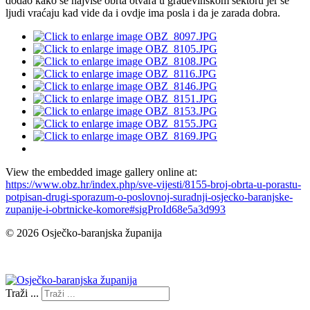
dodao kako se najviše obrta otvara u građevinskom sektoru jer se
ljudi vraćaju kad vide da i ovdje ima posla i da je zarada dobra.
View the embedded image gallery online at:
https://www.obz.hr/index.php/sve-vijesti/8155-broj-obrta-u-porastu-
potpisan-drugi-sporazum-o-poslovnoj-suradnji-osjecko-baranjske-
zupanije-i-obrtnicke-komore#sigProId68e5a3d993
© 2026 Osječko-baranjska županija
Izjava o pristupačnosti
Traži ...