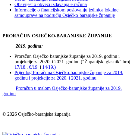
Obavijest o obvezi izdavanja e-računa
Informacije o financijskom poslovanju jedinica lokalne
samouprave na području Osječko-baranjske županije
PRORAČUN OSJEČKO-BARANJSKE ŽUPANIJE
2019. godina:
Proračun Osječko-baranjske županije za 2019. godinu i
projekcije za 2020. i 2021. godinu ("Županijski glasnik" broj
17/18.
,
6/19.
i
14/19.)
Prijedlog Proračuna Osječko-baranjske županije za 2019.
godinu i projekcije za 2020. i 2021. godinu
Proračun u malom Osječko-baranjske županije za 2019.
godinu
© 2026 Osječko-baranjska županija
Izjava o pristupačnosti