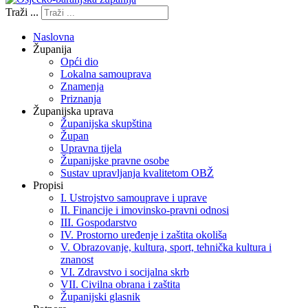
Traži ...
Naslovna
Županija
Opći dio
Lokalna samouprava
Znamenja
Priznanja
Županijska uprava
Županijska skupština
Župan
Upravna tijela
Županijske pravne osobe
Sustav upravljanja kvalitetom OBŽ
Propisi
I. Ustrojstvo samouprave i uprave
II. Financije i imovinsko-pravni odnosi
III. Gospodarstvo
IV. Prostorno uređenje i zaštita okoliša
V. Obrazovanje, kultura, sport, tehnička kultura i
znanost
VI. Zdravstvo i socijalna skrb
VII. Civilna obrana i zaštita
Županijski glasnik