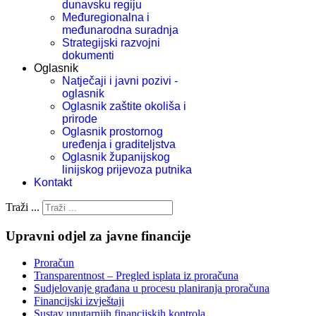
dunavsku regiju
Međuregionalna i
međunarodna suradnja
Strategijski razvojni
dokumenti
Oglasnik
Natječaji i javni pozivi -
oglasnik
Oglasnik zaštite okoliša i
prirode
Oglasnik prostornog
uređenja i graditeljstva
Oglasnik županijskog
linijskog prijevoza putnika
Kontakt
Traži ...
Upravni odjel za javne financije
Proračun
Transparentnost – Pregled isplata iz proračuna
Sudjelovanje građana u procesu planiranja proračuna
Financijski izvještaji
Sustav unutarnjih financijskih kontrola