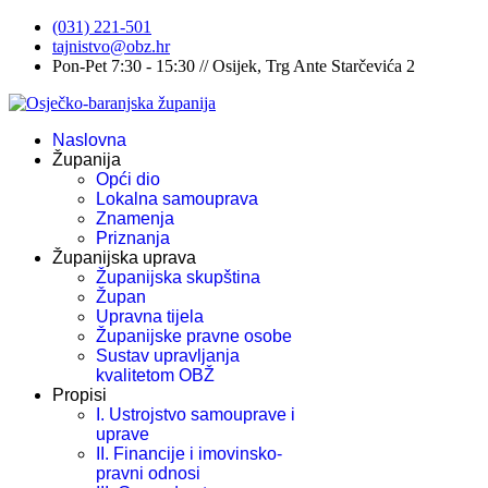
(031) 221-501
tajnistvo@obz.hr
Pon-Pet 7:30 - 15:30 // Osijek, Trg Ante Starčevića 2
Naslovna
Županija
Opći dio
Lokalna samouprava
Znamenja
Priznanja
Županijska uprava
Županijska skupština
Župan
Upravna tijela
Županijske pravne osobe
Sustav upravljanja
kvalitetom OBŽ
Propisi
I. Ustrojstvo samouprave i
uprave
II. Financije i imovinsko-
pravni odnosi