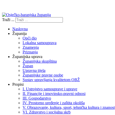
Izjava o pristupačnosti
Traži ...
Naslovna
Županija
Opći dio
Lokalna samouprava
Znamenja
Priznanja
Županijska uprava
Županijska skupština
Župan
Upravna tijela
Županijske pravne osobe
Sustav upravljanja kvalitetom OBŽ
Propisi
I. Ustrojstvo samouprave i uprave
II. Financije i imovinsko-pravni odnosi
III. Gospodarstvo
IV. Prostorno uređenje i zaštita okoliša
V. Obrazovanje, kultura, sport, tehnička kultura i znanost
VI. Zdravstvo i socijalna skrb