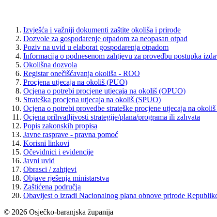
Izvješća i važniji dokumenti zaštite okoliša i prirode
Dozvole za gospodarenje otpadom za neopasan otpad
Poziv na uvid u elaborat gospodarenja otpadom
Informacija o podnesenom zahtjevu za provedbu postupka izda
Okolišna dozvola
Registar onečišćavanja okoliša - ROO
Procjena utjecaja na okoliš (PUO)
Ocjena o potrebi procjene utjecaja na okoliš (OPUO)
Strateška procjena utjecaja na okoliš (SPUO)
Ocjena o potrebi provedbe strateške procjene utjecaja na okol
Ocjena prihvatljivosti strategije/plana/programa ili zahvata
Popis zakonskih propisa
Javne rasprave - pravna pomoć
Korisni linkovi
Očevidnici i evidencije
Javni uvid
Obrasci / zahtjevi
Objave rješenja ministarstva
Zaštićena područja
Obavijest o izradi Nacionalnog plana obnove prirode Republik
© 2026 Osječko-baranjska županija