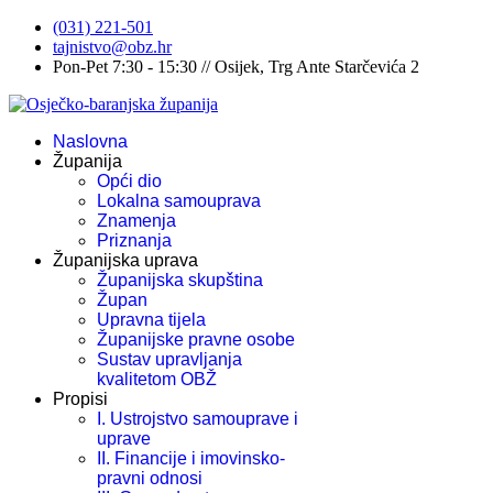
(031) 221-501
tajnistvo@obz.hr
Pon-Pet 7:30 - 15:30 // Osijek, Trg Ante Starčevića 2
Naslovna
Županija
Opći dio
Lokalna samouprava
Znamenja
Priznanja
Županijska uprava
Županijska skupština
Župan
Upravna tijela
Županijske pravne osobe
Sustav upravljanja
kvalitetom OBŽ
Propisi
I. Ustrojstvo samouprave i
uprave
II. Financije i imovinsko-
pravni odnosi