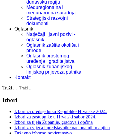
dunavsku regiju
Međuregionalna i
međunarodna suradnja
Strategijski razvojni
dokumenti
Oglasnik
Natječaji i javni pozivi -
oglasnik
Oglasnik zaštite okoliša i
prirode
Oglasnik prostornog
uređenja i graditeljstva
Oglasnik županijskog
linijskog prijevoza putnika
Kontakt
Traži ...
Izbori
Izbori za predsjednika Republike Hrvatske 2024.
Izbori za zastupnike u Hrvatski sabor 2024.
Izbori za tijela Županije, gradova i općina
Izbori za vijeća i predstavnike nacionalnih manjina
Državno izborno povjerenstvo