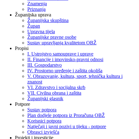
Znamenja
Priznanja
Županijska uprava
Županijska skupština
Župan
Upravna tijela
Županijske pravne osobe
Sustav upravljanja kvalitetom OBŽ
Propisi
I. Ustrojstvo samouprave i uprave
II. Financije i imovinsko-pravni odnosi
III. Gospodarstvo
IV. Prostorno uređenje i zaštita okoliša
V. Obrazovanje, kultura, sport, tehnička kultura i
znanost
VI. Zdravstvo i socijalna skrb
VII. Civilna obrana i zaštita
Županijski glasnik
Potpore
Sustav potpora
Plan dodjele potpora iz Proračuna OBŽ
Korisnici potpora
Natječaji i javni pozivi u tijeku - potpore
Obrasci izvješća
Projekti i investicije