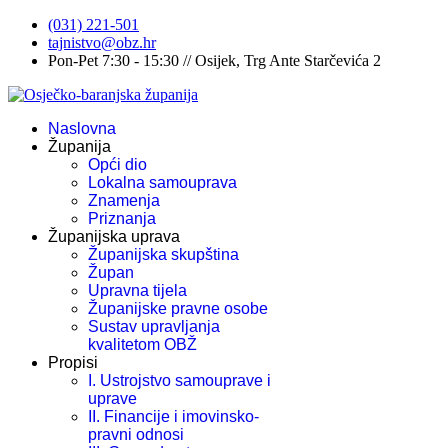
(031) 221-501
tajnistvo@obz.hr
Pon-Pet 7:30 - 15:30 // Osijek, Trg Ante Starčevića 2
Naslovna
Županija
Opći dio
Lokalna samouprava
Znamenja
Priznanja
Županijska uprava
Županijska skupština
Župan
Upravna tijela
Županijske pravne osobe
Sustav upravljanja
kvalitetom OBŽ
Propisi
I. Ustrojstvo samouprave i
uprave
II. Financije i imovinsko-
pravni odnosi