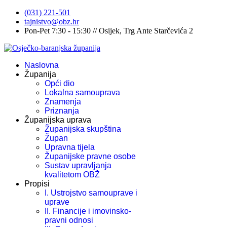
(031) 221-501
tajnistvo@obz.hr
Pon-Pet 7:30 - 15:30 // Osijek, Trg Ante Starčevića 2
Naslovna
Županija
Opći dio
Lokalna samouprava
Znamenja
Priznanja
Županijska uprava
Županijska skupština
Župan
Upravna tijela
Županijske pravne osobe
Sustav upravljanja
kvalitetom OBŽ
Propisi
I. Ustrojstvo samouprave i
uprave
II. Financije i imovinsko-
pravni odnosi