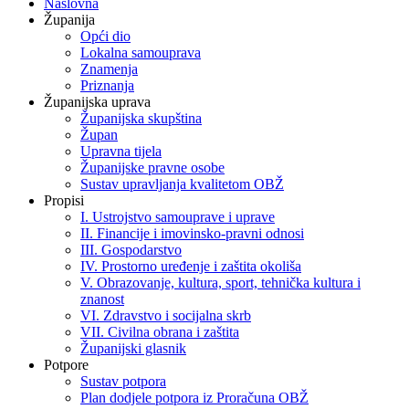
Naslovna
Županija
Opći dio
Lokalna samouprava
Znamenja
Priznanja
Županijska uprava
Županijska skupština
Župan
Upravna tijela
Županijske pravne osobe
Sustav upravljanja kvalitetom OBŽ
Propisi
I. Ustrojstvo samouprave i uprave
II. Financije i imovinsko-pravni odnosi
III. Gospodarstvo
IV. Prostorno uređenje i zaštita okoliša
V. Obrazovanje, kultura, sport, tehnička kultura i
znanost
VI. Zdravstvo i socijalna skrb
VII. Civilna obrana i zaštita
Županijski glasnik
Potpore
Sustav potpora
Plan dodjele potpora iz Proračuna OBŽ