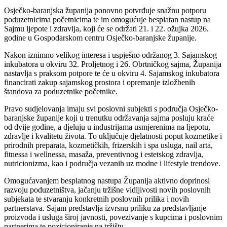
Osječko-baranjska županija ponovno potvrđuje snažnu potporu
poduzetnicima početnicima te im omogućuje besplatan nastup na
Sajmu ljepote i zdravlja, koji će se održati 21. i 22. ožujka 2026.
godine u Gospodarskom centru Osječko-baranjske županije.
Nakon iznimno velikog interesa i uspješno održanog 3. Sajamskog
inkubatora u okviru 32. Proljetnog i 26. Obrtničkog sajma, Županija
nastavlja s praksom potpore te će u okviru 4. Sajamskog inkubatora
financirati zakup sajamskog prostora i opremanje izložbenih
štandova za poduzetnike početnike.
Pravo sudjelovanja imaju svi poslovni subjekti s područja Osječko-
baranjske županije koji u trenutku održavanja sajma posluju kraće
od dvije godine, a djeluju u industrijama usmjerenima na ljepotu,
zdravlje i kvalitetu života. To uključuje djelatnosti poput kozmetike i
prirodnih preparata, kozmetičkih, frizerskih i spa usluga, nail arta,
fitnessa i wellnessa, masaža, preventivnog i estetskog zdravlja,
nutricionizma, kao i područja vezanih uz modne i lifestyle trendove.
Omogućavanjem besplatnog nastupa Županija aktivno doprinosi
razvoju poduzetništva, jačanju tržišne vidljivosti novih poslovnih
subjekata te stvaranju konkretnih poslovnih prilika i novih
partnerstava. Sajam predstavlja izvrsnu priliku za predstavljanje
proizvoda i usluga široj javnosti, povezivanje s kupcima i poslovnim
partnerima te pozicioniranje na tržištu.