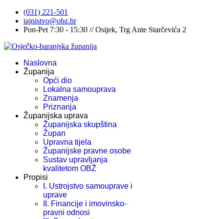
(031) 221-501
tajnistvo@obz.hr
Pon-Pet 7:30 - 15:30 // Osijek, Trg Ante Starčevića 2
Naslovna
Županija
Opći dio
Lokalna samouprava
Znamenja
Priznanja
Županijska uprava
Županijska skupština
Župan
Upravna tijela
Županijske pravne osobe
Sustav upravljanja
kvalitetom OBŽ
Propisi
I. Ustrojstvo samouprave i
uprave
II. Financije i imovinsko-
pravni odnosi