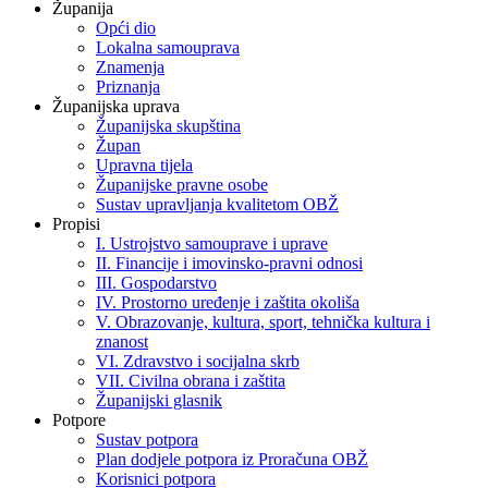
Županija
Opći dio
Lokalna samouprava
Znamenja
Priznanja
Županijska uprava
Županijska skupština
Župan
Upravna tijela
Županijske pravne osobe
Sustav upravljanja kvalitetom OBŽ
Propisi
I. Ustrojstvo samouprave i uprave
II. Financije i imovinsko-pravni odnosi
III. Gospodarstvo
IV. Prostorno uređenje i zaštita okoliša
V. Obrazovanje, kultura, sport, tehnička kultura i
znanost
VI. Zdravstvo i socijalna skrb
VII. Civilna obrana i zaštita
Županijski glasnik
Potpore
Sustav potpora
Plan dodjele potpora iz Proračuna OBŽ
Korisnici potpora