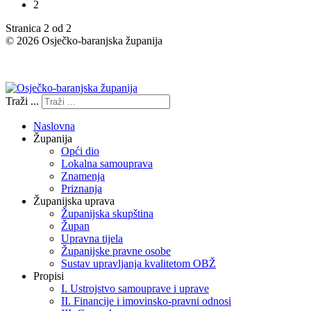
2
Stranica 2 od 2
© 2026 Osječko-baranjska županija
Izjava o pristupačnosti
Traži ...
Naslovna
Županija
Opći dio
Lokalna samouprava
Znamenja
Priznanja
Županijska uprava
Županijska skupština
Župan
Upravna tijela
Županijske pravne osobe
Sustav upravljanja kvalitetom OBŽ
Propisi
I. Ustrojstvo samouprave i uprave
II. Financije i imovinsko-pravni odnosi