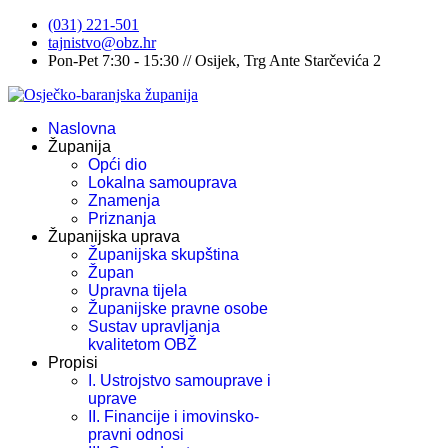
(031) 221-501
tajnistvo@obz.hr
Pon-Pet 7:30 - 15:30 // Osijek, Trg Ante Starčevića 2
Naslovna
Županija
Opći dio
Lokalna samouprava
Znamenja
Priznanja
Županijska uprava
Županijska skupština
Župan
Upravna tijela
Županijske pravne osobe
Sustav upravljanja
kvalitetom OBŽ
Propisi
I. Ustrojstvo samouprave i
uprave
II. Financije i imovinsko-
pravni odnosi