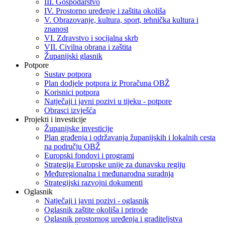
III. Gospodarstvo
IV. Prostorno uređenje i zaštita okoliša
V. Obrazovanje, kultura, sport, tehnička kultura i
znanost
VI. Zdravstvo i socijalna skrb
VII. Civilna obrana i zaštita
Županijski glasnik
Potpore
Sustav potpora
Plan dodjele potpora iz Proračuna OBŽ
Korisnici potpora
Natječaji i javni pozivi u tijeku - potpore
Obrasci izvješća
Projekti i investicije
Županijske investicije
Plan građenja i održavanja županijskih i lokalnih cesta
na području OBŽ
Europski fondovi i programi
Strategija Europske unije za dunavsku regiju
Međuregionalna i međunarodna suradnja
Strategijski razvojni dokumenti
Oglasnik
Natječaji i javni pozivi - oglasnik
Oglasnik zaštite okoliša i prirode
Oglasnik prostornog uređenja i graditeljstva