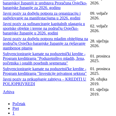
baranjskoj županiji iz sredstava Proračuna Osječko-
2026.
baranjske županije za 2026. godinu
Javni poziv za dodjelu potpora za organizaciju i
09. veljače
sudjelovanje na manifestacijama u 2026. godini
2026.
Javni poziv za sufinanciranje kapitalnih ulaganja u
02. veljače
sportske objekte i terene na području Osječko-
2026.
baranjske županije u 2026. godini
Javni poziv za dodjelu potpora mladim obiteljima na
28. siječnja
području Osječko-baranjske županije za rješavanje
2026.
stambenog pitanja
Subvencioniranje kamate na poduzetnički kredite -
01. prosinca
Program kreditiranja "Poduzetništvo mladih, žena,
2025.
početnika i ostalih posebnih segmenata"
Subvencioniranje kamate na poduzetničke kredite -
01. prosinca
Program kreditiranja "Investicije privatnog sektora"
2025.
Javni poziv za prikupljanje zahtjeva – KREDITI U
26. ožujka
POLJOPRIVREDI
2019.
01. siječnja
Arhiva
2019.
Početak
Pret
1