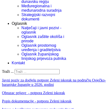
dunavsku regiju
Međuregionalna i
međunarodna suradnja
Strategijski razvojni
dokumenti
Oglasnik
Natječaji i javni pozivi -
oglasnik
Oglasnik zaštite okoliša i
prirode
Oglasnik prostornog
uređenja i graditeljstva
Oglasnik županijskog
linijskog prijevoza putnika
Kontakt
Traži ...
Javni poziv za dodjelu potpore Zeleni iskorak na području Osječko-
baranjske županije u 2026. godini
Obrazac prijave - potpora Zeleni iskorak
Popis dokumentacije - potpora Zeleni iskorak