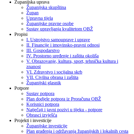
Županijska uprava
Županijska skupština
Župan
Upravna tijela
Županijske pravne osobe
Sustav upravljanja kvalitetom OBŽ
Propisi
I. Ustrojstvo samouprave i uprave
II. Financije i imovinsko-pravni odnosi
III. Gospodarstvo
IV. Prostorno uređenje i zaštita okoliša
V. Obrazovanje, kultura, sport, tehnička kultura i
znanost
VI. Zdravstvo i socijalna skrb
VII. Civilna obrana i zaštita
Županijski glasnik
Potpore
Sustav potpora
Plan dodjele potpora iz Proračuna OBŽ
Korisnici potpora
Natječaji i javni pozivi u tijeku - potpore
Obrasci izvješća
Projekti i investicije
Županijske investicije
Plan građenja i održavanja županijskih i lokalnih cesta