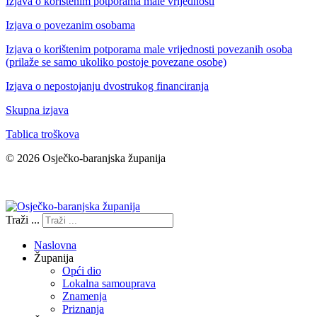
Izjava o korištenim potporama male vrijednosti
Izjava o povezanim osobama
Izjava o korištenim potporama male vrijednosti povezanih osoba
(prilaže se samo ukoliko postoje povezane osobe)
Izjava o nepostojanju dvostrukog financiranja
Skupna izjava
Tablica troškova
© 2026 Osječko-baranjska županija
Izjava o pristupačnosti
Traži ...
Naslovna
Županija
Opći dio
Lokalna samouprava
Znamenja
Priznanja