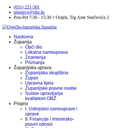
(031) 221-501
tajnistvo@obz.hr
Pon-Pet 7:30 - 15:30 // Osijek, Trg Ante Starčevića 2
Naslovna
Županija
Opći dio
Lokalna samouprava
Znamenja
Priznanja
Županijska uprava
Županijska skupština
Župan
Upravna tijela
Županijske pravne osobe
Sustav upravljanja
kvalitetom OBŽ
Propisi
I. Ustrojstvo samouprave i
uprave
II. Financije i imovinsko-
pravni odnosi