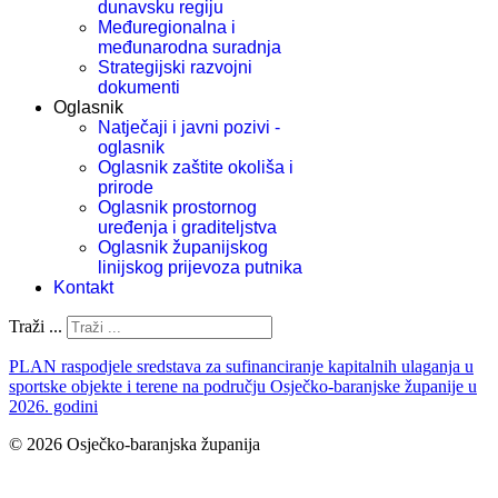
dunavsku regiju
Međuregionalna i
međunarodna suradnja
Strategijski razvojni
dokumenti
Oglasnik
Natječaji i javni pozivi -
oglasnik
Oglasnik zaštite okoliša i
prirode
Oglasnik prostornog
uređenja i graditeljstva
Oglasnik županijskog
linijskog prijevoza putnika
Kontakt
Traži ...
PLAN raspodjele sredstava za sufinanciranje kapitalnih ulaganja u
sportske objekte i terene na području Osječko-baranjske županije u
2026. godini
© 2026 Osječko-baranjska županija
Izjava o pristupačnosti