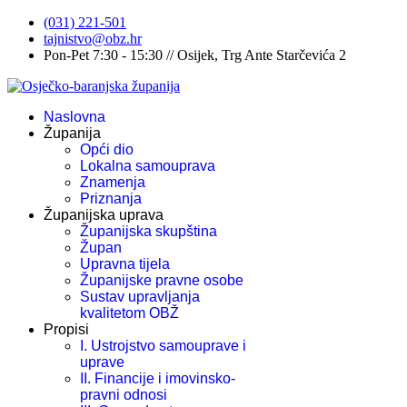
(031) 221-501
tajnistvo@obz.hr
Pon-Pet 7:30 - 15:30 // Osijek, Trg Ante Starčevića 2
Naslovna
Županija
Opći dio
Lokalna samouprava
Znamenja
Priznanja
Županijska uprava
Županijska skupština
Župan
Upravna tijela
Županijske pravne osobe
Sustav upravljanja
kvalitetom OBŽ
Propisi
I. Ustrojstvo samouprave i
uprave
II. Financije i imovinsko-
pravni odnosi