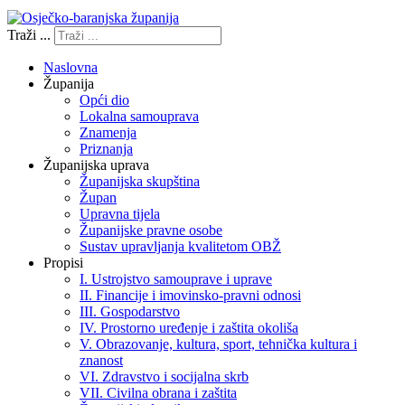
Traži ...
Naslovna
Županija
Opći dio
Lokalna samouprava
Znamenja
Priznanja
Županijska uprava
Županijska skupština
Župan
Upravna tijela
Županijske pravne osobe
Sustav upravljanja kvalitetom OBŽ
Propisi
I. Ustrojstvo samouprave i uprave
II. Financije i imovinsko-pravni odnosi
III. Gospodarstvo
IV. Prostorno uređenje i zaštita okoliša
V. Obrazovanje, kultura, sport, tehnička kultura i
znanost
VI. Zdravstvo i socijalna skrb
VII. Civilna obrana i zaštita