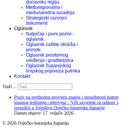
dunavsku regiju
Međuregionalna i
međunarodna suradnja
Strategijski razvojni
dokumenti
Oglasnik
Natječaji i javni pozivi -
oglasnik
Oglasnik zaštite okoliša i
prirode
Oglasnik prostornog
uređenja i graditeljstva
Oglasnik županijskog
linijskog prijevoza putnika
Kontakt
Traži ...
Poziv na prethodnu provjeru znanja i sposobnosti putem
pisanog testiranja i intervjua – Viši savjetnik za odnose s
javnošću u Tajništvu Osječko-baranjske županije
Datum objave: 17. veljače 2026.
© 2026 Osječko-baranjska županija