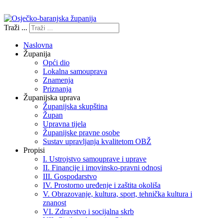
Izjava o pristupačnosti
Traži ...
Naslovna
Županija
Opći dio
Lokalna samouprava
Znamenja
Priznanja
Županijska uprava
Županijska skupština
Župan
Upravna tijela
Županijske pravne osobe
Sustav upravljanja kvalitetom OBŽ
Propisi
I. Ustrojstvo samouprave i uprave
II. Financije i imovinsko-pravni odnosi
III. Gospodarstvo
IV. Prostorno uređenje i zaštita okoliša
V. Obrazovanje, kultura, sport, tehnička kultura i
znanost
VI. Zdravstvo i socijalna skrb