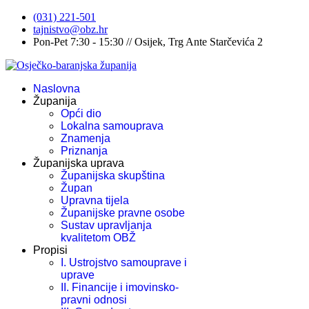
(031) 221-501
tajnistvo@obz.hr
Pon-Pet 7:30 - 15:30 // Osijek, Trg Ante Starčevića 2
Naslovna
Županija
Opći dio
Lokalna samouprava
Znamenja
Priznanja
Županijska uprava
Županijska skupština
Župan
Upravna tijela
Županijske pravne osobe
Sustav upravljanja
kvalitetom OBŽ
Propisi
I. Ustrojstvo samouprave i
uprave
II. Financije i imovinsko-
pravni odnosi