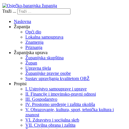
Traži ...
Naslovna
Županija
Opći dio
Lokalna samouprava
Znamenja
Priznanja
Županijska uprava
Županijska skupština
Župan
Upravna tijela
Županijske pravne osobe
Sustav upravljanja kvalitetom OBŽ
Propisi
I. Ustrojstvo samouprave i uprave
II. Financije i imovinsko-pravni odnosi
III. Gospodarstvo
IV. Prostorno uređenje i zaštita okoliša
V. Obrazovanje, kultura, sport, tehnička kultura i
znanost
VI. Zdravstvo i socijalna skrb
VII. Civilna obrana i zaštita