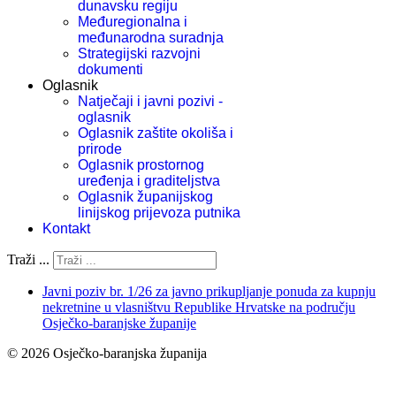
dunavsku regiju
Međuregionalna i
međunarodna suradnja
Strategijski razvojni
dokumenti
Oglasnik
Natječaji i javni pozivi -
oglasnik
Oglasnik zaštite okoliša i
prirode
Oglasnik prostornog
uređenja i graditeljstva
Oglasnik županijskog
linijskog prijevoza putnika
Kontakt
Traži ...
Javni poziv br. 1/26 za javno prikupljanje ponuda za kupnju
nekretnine u vlasništvu Republike Hrvatske na području
Osječko-baranjske županije
© 2026 Osječko-baranjska županija
Izjava o pristupačnosti