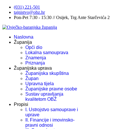
(031) 221-501
tajnistvo@obz.hr
Pon-Pet 7:30 - 15:30 // Osijek, Trg Ante Starčevića 2
Naslovna
Županija
Opći dio
Lokalna samouprava
Znamenja
Priznanja
Županijska uprava
Županijska skupština
Župan
Upravna tijela
Županijske pravne osobe
Sustav upravljanja
kvalitetom OBŽ
Propisi
I. Ustrojstvo samouprave i
uprave
II. Financije i imovinsko-
pravni odnosi