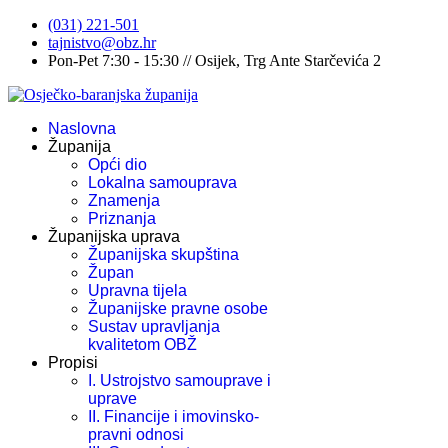
(031) 221-501
tajnistvo@obz.hr
Pon-Pet 7:30 - 15:30 // Osijek, Trg Ante Starčevića 2
Naslovna
Županija
Opći dio
Lokalna samouprava
Znamenja
Priznanja
Županijska uprava
Županijska skupština
Župan
Upravna tijela
Županijske pravne osobe
Sustav upravljanja
kvalitetom OBŽ
Propisi
I. Ustrojstvo samouprave i
uprave
II. Financije i imovinsko-
pravni odnosi