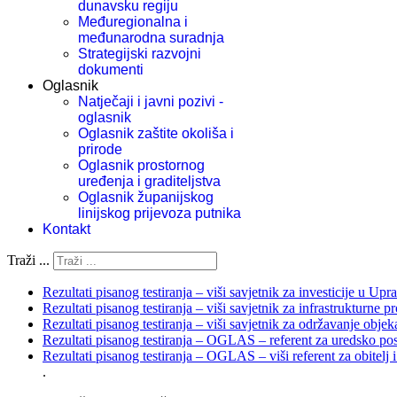
dunavsku regiju
Međuregionalna i
međunarodna suradnja
Strategijski razvojni
dokumenti
Oglasnik
Natječaji i javni pozivi -
oglasnik
Oglasnik zaštite okoliša i
prirode
Oglasnik prostornog
uređenja i graditeljstva
Oglasnik županijskog
linijskog prijevoza putnika
Kontakt
Traži ...
Rezultati pisanog testiranja – viši savjetnik za investicije u Upr
Rezultati pisanog testiranja – viši savjetnik za infrastrukturne 
Rezultati pisanog testiranja – viši savjetnik za održavanje objek
Rezultati pisanog testiranja – OGLAS – referent za uredsko p
Rezultati pisanog testiranja – OGLAS – viši referent za obitelj
.