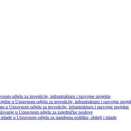
avnom odjelu za investicije, infrastrukturu i razvojne projekte
projekte u Upravnom odjelu za investicije, infrastrukturu i razvojne proje
ata u Upravnom odjelu za investicije, infrastrukturu i razvojne projekte
oslovanje u Upravnom odjelu za zajedničke poslove
 i mlade u Upravnom odjelu za stambenu politiku, obitelj i mlade