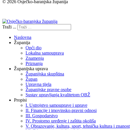
© 2026 Osječko-baranjska županija
Izjava o pristupačnosti
Traži ...
Naslovna
Županija
Opći dio
Lokalna samouprava
Znamenja
Priznanja
Županijska uprava
Županijska skupština
Župan
Upravna tijela
Županijske pravne osobe
Sustav upravljanja kvalitetom OBŽ
Propisi
I. Ustrojstvo samouprave i uprave
II. Financije i imovinsko-pravni odnosi
III. Gospodarstvo
IV. Prostorno uređenje i zaštita okoliša
V. Obrazovanje, kultura, sport, tehnička kultura i znanost