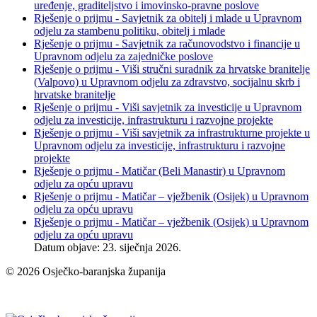
uređenje, graditeljstvo i imovinsko-pravne poslove
Rješenje o prijmu - Savjetnik za obitelj i mlade u Upravnom
odjelu za stambenu politiku, obitelj i mlade
Rješenje o prijmu - Savjetnik za računovodstvo i financije u
Upravnom odjelu za zajedničke poslove
Rješenje o prijmu - Viši stručni suradnik za hrvatske branitelje
(Valpovo) u Upravnom odjelu za zdravstvo, socijalnu skrb i
hrvatske branitelje
Rješenje o prijmu - Viši savjetnik za investicije u Upravnom
odjelu za investicije, infrastrukturu i razvojne projekte
Rješenje o prijmu - Viši savjetnik za infrastrukturne projekte u
Upravnom odjelu za investicije, infrastrukturu i razvojne
projekte
Rješenje o prijmu - Matičar (Beli Manastir) u Upravnom
odjelu za opću upravu
Rješenje o prijmu - Matičar – vježbenik (Osijek) u Upravnom
odjelu za opću upravu
Rješenje o prijmu - Matičar – vježbenik (Osijek) u Upravnom
odjelu za opću upravu
Datum objave: 23. siječnja 2026.
© 2026 Osječko-baranjska županija
Izjava o pristupačnosti