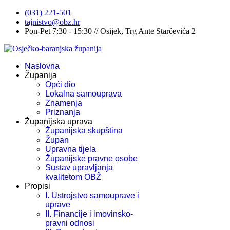
(031) 221-501
tajnistvo@obz.hr
Pon-Pet 7:30 - 15:30 // Osijek, Trg Ante Starčevića 2
Naslovna
Županija
Opći dio
Lokalna samouprava
Znamenja
Priznanja
Županijska uprava
Županijska skupština
Župan
Upravna tijela
Županijske pravne osobe
Sustav upravljanja
kvalitetom OBŽ
Propisi
I. Ustrojstvo samouprave i
uprave
II. Financije i imovinsko-
pravni odnosi