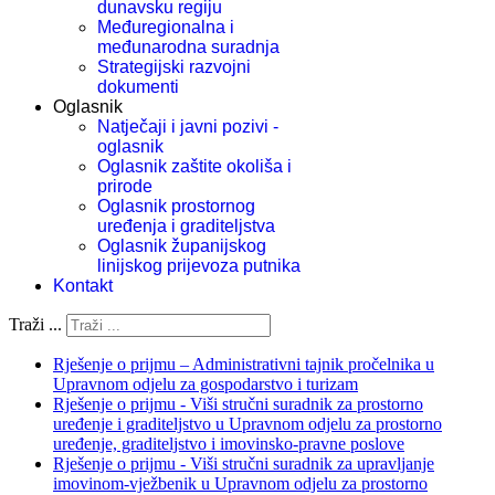
dunavsku regiju
Međuregionalna i
međunarodna suradnja
Strategijski razvojni
dokumenti
Oglasnik
Natječaji i javni pozivi -
oglasnik
Oglasnik zaštite okoliša i
prirode
Oglasnik prostornog
uređenja i graditeljstva
Oglasnik županijskog
linijskog prijevoza putnika
Kontakt
Traži ...
Rješenje o prijmu – Administrativni tajnik pročelnika u
Upravnom odjelu za gospodarstvo i turizam
Rješenje o prijmu - Viši stručni suradnik za prostorno
uređenje i graditeljstvo u Upravnom odjelu za prostorno
uređenje, graditeljstvo i imovinsko-pravne poslove
Rješenje o prijmu - Viši stručni suradnik za upravljanje
imovinom-vježbenik u Upravnom odjelu za prostorno