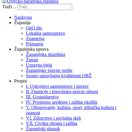
Traži ...
Naslovna
Županija
Opći dio
Lokalna samouprava
Znamenja
Priznanja
Županijska uprava
Županijska skupština
Župan
Upravna tijela
Županijske pravne osobe
Sustav upravljanja kvalitetom OBŽ
Propisi
I. Ustrojstvo samouprave i uprave
II. Financije i imovinsko-pravni odnosi
III. Gospodarstvo
IV. Prostorno uređenje i zaštita okoliša
V. Obrazovanje, kultura, sport, tehnička kultura i
znanost
VI. Zdravstvo i socijalna skrb
VII. Civilna obrana i zaštita
Županijski glasnik