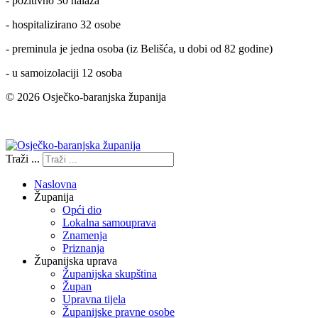
- pozitivno 30 nalaza
- hospitalizirano 32 osobe
- preminula je jedna osoba (iz Belišća, u dobi od 82 godine)
- u samoizolaciji 12 osoba
© 2026 Osječko-baranjska županija
Izjava o pristupačnosti
Traži ...
Naslovna
Županija
Opći dio
Lokalna samouprava
Znamenja
Priznanja
Županijska uprava
Županijska skupština
Župan
Upravna tijela
Županijske pravne osobe