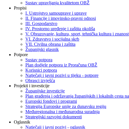
Sustav upravljanja kvalitetom OBŽ
Propisi
I. Ustrojstvo samouprave i uprave
II. Financije i imovinsko-pravni odnosi
III. Gospodarstvo
IV. Prostorno uređenje i zaštita okoliša
V. Obrazovanje, kultura, sport, tehnička kultura i znanost
VI. Zdravstvo i socijalna skrb
VII. Civilna obrana i zaštita
Županijski glasnik
Potpore
Sustav potpora
Plan dodjele potpora iz Proračuna OBŽ
Korisnici potpora
Natječaji i javni pozivi u tijeku - potpore
Obrasci izvješća
Projekti i investicije
Županijske investicije
Plan građenja i održavanja županijskih i lokalnih cesta
Europski fondovi i programi
Strategija Europske unije za dunavsku regiju
Međuregionalna i međunarodna suradnja
Strategijski razvojni dokumenti
Oglasnik
Natječaji i javni pozivi - oglasnik