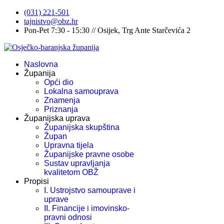
(031) 221-501
tajnistvo@obz.hr
Pon-Pet 7:30 - 15:30 // Osijek, Trg Ante Starčevića 2
Naslovna
Županija
Opći dio
Lokalna samouprava
Znamenja
Priznanja
Županijska uprava
Županijska skupština
Župan
Upravna tijela
Županijske pravne osobe
Sustav upravljanja
kvalitetom OBŽ
Propisi
I. Ustrojstvo samouprave i
uprave
II. Financije i imovinsko-
pravni odnosi