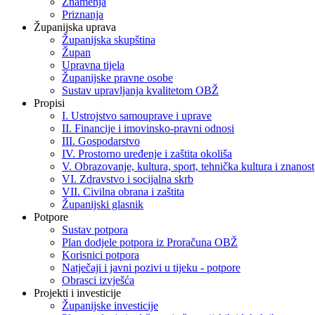
Znamenja
Priznanja
Županijska uprava
Županijska skupština
Župan
Upravna tijela
Županijske pravne osobe
Sustav upravljanja kvalitetom OBŽ
Propisi
I. Ustrojstvo samouprave i uprave
II. Financije i imovinsko-pravni odnosi
III. Gospodarstvo
IV. Prostorno uređenje i zaštita okoliša
V. Obrazovanje, kultura, sport, tehnička kultura i znanost
VI. Zdravstvo i socijalna skrb
VII. Civilna obrana i zaštita
Županijski glasnik
Potpore
Sustav potpora
Plan dodjele potpora iz Proračuna OBŽ
Korisnici potpora
Natječaji i javni pozivi u tijeku - potpore
Obrasci izvješća
Projekti i investicije
Županijske investicije