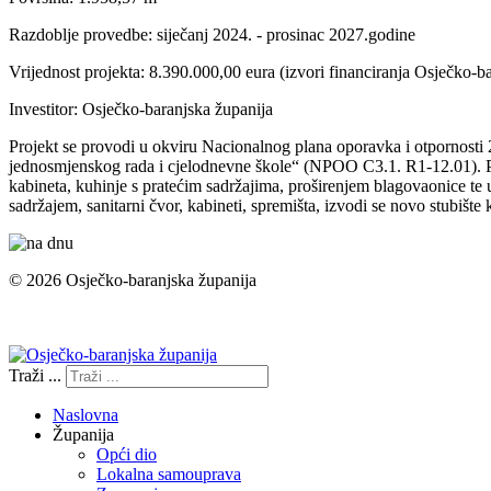
Razdoblje provedbe: siječanj 2024. - prosinac 2027.godine
Vrijednost projekta: 8.390.000,00 eura (izvori financiranja Osječko-
Investitor: Osječko-baranjska županija
Projekt se provodi u okviru Nacionalnog plana oporavka i otpornosti
jednosmjenskog rada i cjelodnevne škole“ (NPOO C3.1. R1-12.01). Proje
kabineta, kuhinje s pratećim sadržajima, proširenjem blagovaonice te 
sadržajem, sanitarni čvor, kabineti, spremišta, izvodi se novo stubište 
© 2026 Osječko-baranjska županija
Izjava o pristupačnosti
Traži ...
Naslovna
Županija
Opći dio
Lokalna samouprava