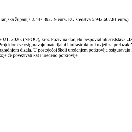
baranjska županija 2.447.392,19 eura, EU sredstva 5.942.607,81 eura,)
 2021.-2026. (NPOO), kroz Poziv na dodjelu bespovratnih sredstava „Iz
ktom se osiguravaju materijalni i infrastrukturni uvjeti za prelazak š
ugradnjom dizala. U postojećoj školi uređenjem potkrovlja osiguravaju s
koje će povezivati kat i uređeno potkrovlje.