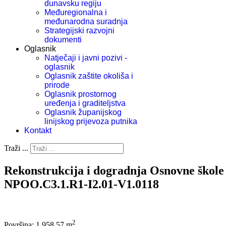
dunavsku regiju
Međuregionalna i
međunarodna suradnja
Strategijski razvojni
dokumenti
Oglasnik
Natječaji i javni pozivi -
oglasnik
Oglasnik zaštite okoliša i
prirode
Oglasnik prostornog
uređenja i graditeljstva
Oglasnik županijskog
linijskog prijevoza putnika
Kontakt
Traži ...
Rekonstrukcija i dogradnja Osnovne škole 
NPOO.C3.1.R1-I2.01-V1.0118
2
Površina: 1.958,57 m