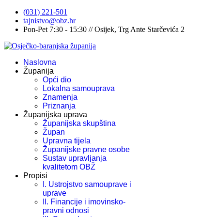
(031) 221-501
tajnistvo@obz.hr
Pon-Pet 7:30 - 15:30 // Osijek, Trg Ante Starčevića 2
Naslovna
Županija
Opći dio
Lokalna samouprava
Znamenja
Priznanja
Županijska uprava
Županijska skupština
Župan
Upravna tijela
Županijske pravne osobe
Sustav upravljanja
kvalitetom OBŽ
Propisi
I. Ustrojstvo samouprave i
uprave
II. Financije i imovinsko-
pravni odnosi