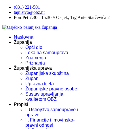
(031) 221-501
tajnistvo@obz.hr
Pon-Pet 7:30 - 15:30 // Osijek, Trg Ante Starčevića 2
Naslovna
Županija
Opći dio
Lokalna samouprava
Znamenja
Priznanja
Županijska uprava
Županijska skupština
Župan
Upravna tijela
Županijske pravne osobe
Sustav upravljanja
kvalitetom OBŽ
Propisi
I. Ustrojstvo samouprave i
uprave
II. Financije i imovinsko-
pravni odnosi