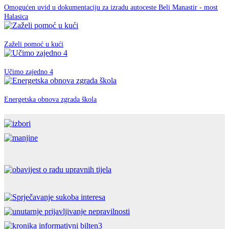
Omogućen uvid u dokumentaciju za izradu autoceste Beli Manastir - most
EU fondovi
Halasica
07. ožujka 2019.
EU fondovi
Zaželi pomoć u kući
12. rujna 2018.
EU fondovi
Učimo zajedno 4
26. travnja 2018.
EU fondovi
Energetska obnova zgrada škola