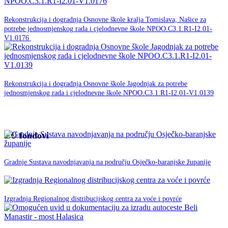
30. studenog -0001.
Rekonstrukcija i dogradnja Osnovne škole kralja Tomislava, Našice za
potrebe jednosmjenskog rada i cjelodnevne škole NPOO.C3.1.R1-I2.01-
NPOO
V1.0176
30. studenog -0001.
Rekonstrukcija i dogradnja Osnovne škole Jagodnjak za potrebe
jednosmjenskog rada i cjelodnevne škole NPOO.C3.1.R1-I2.01-V1.0139
NPOO
EU fondovi
05. veljače 2020.
EU
Gradnje Sustava navodnjavanja na području Osječko-baranjske županije
fondovi
12. Lipnja 2019.
EU fondovi
Izgradnja Regionalnog distribucijskog centra za voće i povrće
28. svibnja 2019.