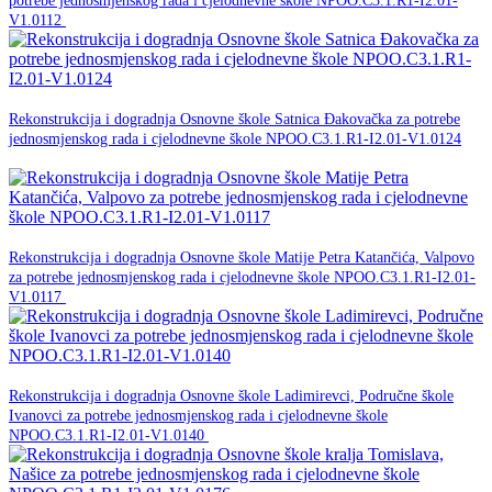
potrebe jednosmjenskog rada i cjelodnevne škole NPOO.C3.1.R1-I2.01-
NPOO
V1.0112
30. studenog -0001.
Rekonstrukcija i dogradnja Osnovne škole Satnica Đakovačka za potrebe
jednosmjenskog rada i cjelodnevne škole NPOO.C3.1.R1-I2.01-V1.0124
NPOO
30. studenog -0001.
Rekonstrukcija i dogradnja Osnovne škole Matije Petra Katančića, Valpovo
za potrebe jednosmjenskog rada i cjelodnevne škole NPOO.C3.1.R1-I2.01-
NPOO
V1.0117
30. studenog -0001.
Rekonstrukcija i dogradnja Osnovne škole Ladimirevci, Područne škole
Ivanovci za potrebe jednosmjenskog rada i cjelodnevne škole
NPOO
NPOO.C3.1.R1-I2.01-V1.0140