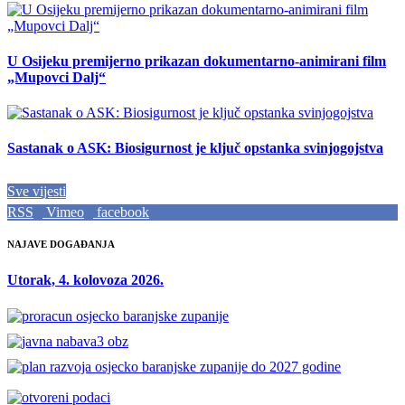
U Osijeku premijerno prikazan dokumentarno-animirani film
„Mupovci Dalj“
Sastanak o ASK: Biosigurnost je ključ opstanka svinjogojstva
Sve vijesti
RSS
Vimeo
facebook
NAJAVE DOGAĐANJA
Utorak, 4. kolovoza 2026.