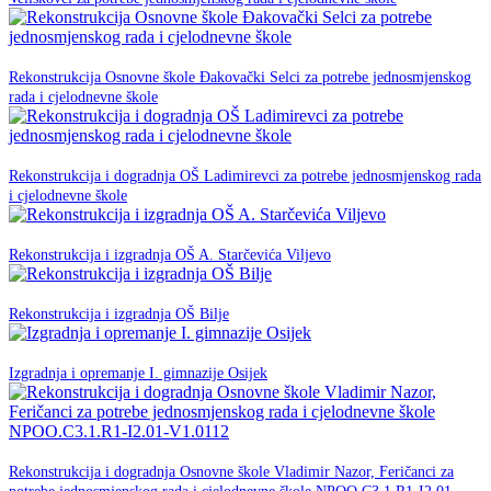
11. Lipnja 2025.
Rekonstrukcija Osnovne škole Đakovački Selci za potrebe jednosmjenskog
NPOO
rada i cjelodnevne škole
05. svibnja 2025.
Rekonstrukcija i dogradnja OŠ Ladimirevci za potrebe jednosmjenskog rada
NPOO
i cjelodnevne škole
23. siječnja 2025.
NPOO
Rekonstrukcija i izgradnja OŠ A. Starčevića Viljevo
22. siječnja 2025.
NPOO
Rekonstrukcija i izgradnja OŠ Bilje
21. siječnja 2025.
NPOO
Izgradnja i opremanje I. gimnazije Osijek
30. studenog -0001.
Rekonstrukcija i dogradnja Osnovne škole Vladimir Nazor, Feričanci za