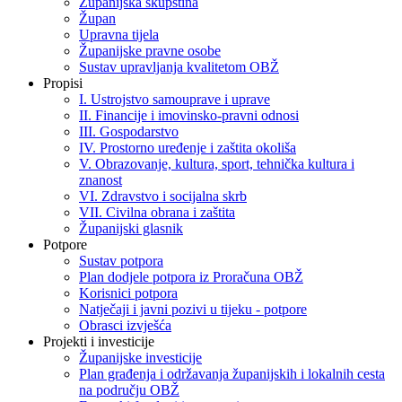
Županijska skupština
Župan
Upravna tijela
Županijske pravne osobe
Sustav upravljanja kvalitetom OBŽ
Propisi
I. Ustrojstvo samouprave i uprave
II. Financije i imovinsko-pravni odnosi
III. Gospodarstvo
IV. Prostorno uređenje i zaštita okoliša
V. Obrazovanje, kultura, sport, tehnička kultura i
znanost
VI. Zdravstvo i socijalna skrb
VII. Civilna obrana i zaštita
Županijski glasnik
Potpore
Sustav potpora
Plan dodjele potpora iz Proračuna OBŽ
Korisnici potpora
Natječaji i javni pozivi u tijeku - potpore
Obrasci izvješća
Projekti i investicije
Županijske investicije
Plan građenja i održavanja županijskih i lokalnih cesta
na području OBŽ