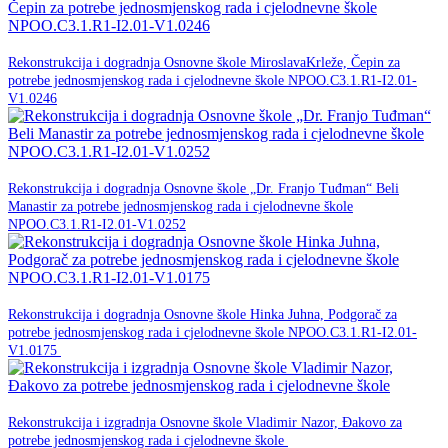
20. srpnja 2026.
Rekonstrukcija i dogradnja Osnovne škole MiroslavaKrleže, Čepin za
potrebe jednosmjenskog rada i cjelodnevne škole NPOO.C3.1.R1-I2.01-
NPOO
V1.0246
20. srpnja 2026.
Rekonstrukcija i dogradnja Osnovne škole „Dr. Franjo Tuđman“ Beli
Manastir za potrebe jednosmjenskog rada i cjelodnevne škole
NPOO
NPOO.C3.1.R1-I2.01-V1.0252
18. ožujka 2026.
Rekonstrukcija i dogradnja Osnovne škole Hinka Juhna, Podgorač za
potrebe jednosmjenskog rada i cjelodnevne škole NPOO.C3.1.R1-I2.01-
NPOO
V1.0175
18. ožujka 2026.
Rekonstrukcija i izgradnja Osnovne škole Vladimir Nazor, Đakovo za
NPOO
potrebe jednosmjenskog rada i cjelodnevne škole