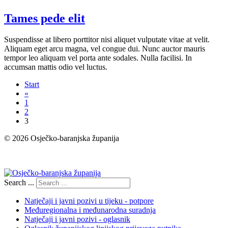
Tames pede elit
Suspendisse at libero porttitor nisi aliquet vulputate vitae at velit.
Aliquam eget arcu magna, vel congue dui. Nunc auctor mauris
tempor leo aliquam vel porta ante sodales. Nulla facilisi. In
accumsan mattis odio vel luctus.
Start
«
1
2
3
© 2026 Osječko-baranjska županija
Izjava o pristupačnosti
Search ...
Natječaji i javni pozivi u tijeku - potpore
Međuregionalna i međunarodna suradnja
Natječaji i javni pozivi - oglasnik