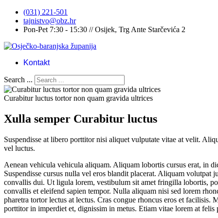
(031) 221-501
tajnistvo@obz.hr
Pon-Pet 7:30 - 15:30 // Osijek, Trg Ante Starčevića 2
Kontakt
Search ...
Curabitur luctus tortor non quam gravida ultrices
Xulla semper Curabitur luctus
Suspendisse at libero porttitor nisi aliquet vulputate vitae at velit. 
vel luctus.
Aenean vehicula vehicula aliquam. Aliquam lobortis cursus erat, in dict
Suspendisse cursus nulla vel eros blandit placerat. Aliquam volutpat ju
convallis dui. Ut ligula lorem, vestibulum sit amet fringilla lobortis, p
convallis et eleifend sapien tempor. Nulla aliquam nisi sed lorem rhonc
pharetra tortor lectus at lectus. Cras congue rhoncus eros et facilisis. M
porttitor in imperdiet et, dignissim in metus. Etiam vitae lorem at feli