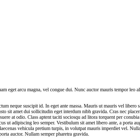
Aliquam eget arcu magna, vel congue dui. Nunc auctor mauris tempor leo a
um neque suscipit id. In eget ante massa. Mauris ut mauris vel libero sa
sto sit amet dui sollicitudin eget interdum nibh gravida. Cras nec placer
osuere at odio. Class aptent taciti sociosqu ad litora torquent per conubi
us ut adipiscing leo semper. Vestibulum sit amet libero ante, a porta aug
aecenas vehicula pretium turpis, in volutpat mauris imperdiet vel. Nulla fa
s porta auctor. Nullam semper pharetra gravida.