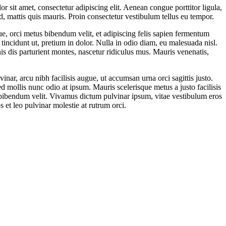
 sit amet, consectetur adipiscing elit. Aenean congue porttitor ligula,
id, mattis quis mauris. Proin consectetur vestibulum tellus eu tempor.
que, orci metus bibendum velit, et adipiscing felis sapien fermentum
tincidunt ut, pretium in dolor. Nulla in odio diam, eu malesuada nisl.
s dis parturient montes, nascetur ridiculus mus. Mauris venenatis,
inar, arcu nibh facilisis augue, ut accumsan urna orci sagittis justo.
ed mollis nunc odio at ipsum. Mauris scelerisque metus a justo facilisis
 bibendum velit. Vivamus dictum pulvinar ipsum, vitae vestibulum eros
s et leo pulvinar molestie at rutrum orci.