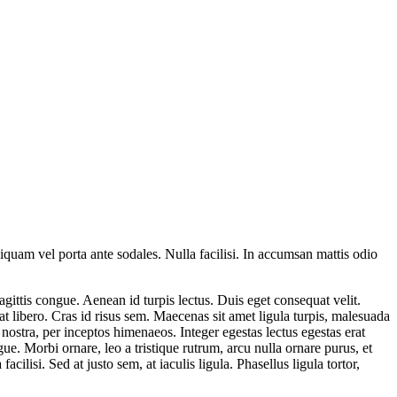
liquam vel porta ante sodales. Nulla facilisi. In accumsan mattis odio
gittis congue. Aenean id turpis lectus. Duis eget consequat velit.
at libero. Cras id risus sem. Maecenas sit amet ligula turpis, malesuada
a nostra, per inceptos himenaeos. Integer egestas lectus egestas erat
ue. Morbi ornare, leo a tristique rutrum, arcu nulla ornare purus, et
cilisi. Sed at justo sem, at iaculis ligula. Phasellus ligula tortor,