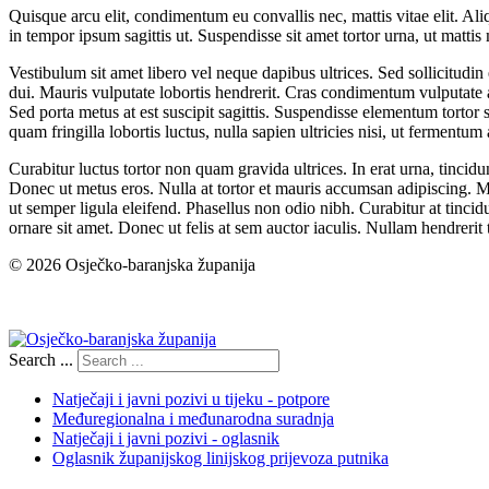
Quisque arcu elit, condimentum eu convallis nec, mattis vitae elit. Al
in tempor ipsum sagittis ut. Suspendisse sit amet tortor urna, ut mattis
Vestibulum sit amet libero vel neque dapibus ultrices. Sed sollicitudin
dui. Mauris vulputate lobortis hendrerit. Cras condimentum vulputate an
Sed porta metus at est suscipit sagittis. Suspendisse elementum torto
quam fringilla lobortis luctus, nulla sapien ultricies nisi, ut fermentum 
Curabitur luctus tortor non quam gravida ultrices. In erat urna, tincidu
Donec ut metus eros. Nulla at tortor et mauris accumsan adipiscing. Mor
ut semper ligula eleifend. Phasellus non odio nibh. Curabitur at tin
ornare sit amet. Donec ut felis at sem auctor iaculis. Nullam hendrerit t
© 2026 Osječko-baranjska županija
Izjava o pristupačnosti
Search ...
Natječaji i javni pozivi u tijeku - potpore
Međuregionalna i međunarodna suradnja
Natječaji i javni pozivi - oglasnik
Oglasnik županijskog linijskog prijevoza putnika