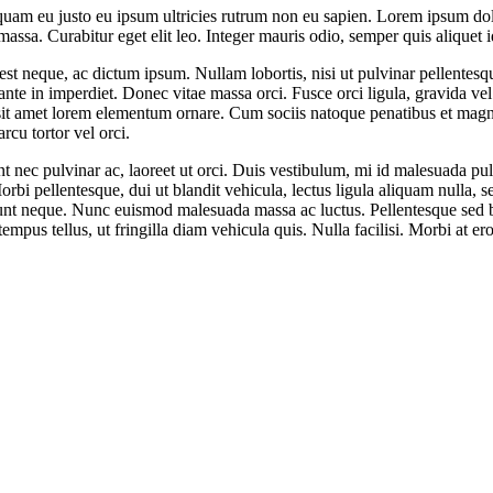
iquam eu justo eu ipsum ultricies rutrum non eu sapien. Lorem ipsum dolor
 massa. Curabitur eget elit leo. Integer mauris odio, semper quis aliquet 
 est neque, ac dictum ipsum. Nullam lobortis, nisi ut pulvinar pellentes
te in imperdiet. Donec vitae massa orci. Fusce orci ligula, gravida vel 
r sit amet lorem elementum ornare. Cum sociis natoque penatibus et magni
arcu tortor vel orci.
nt nec pulvinar ac, laoreet ut orci. Duis vestibulum, mi id malesuada pulv
bi pellentesque, dui ut blandit vehicula, lectus ligula aliquam nulla, s
cidunt neque. Nunc euismod malesuada massa ac luctus. Pellentesque sed
empus tellus, ut fringilla diam vehicula quis. Nulla facilisi. Morbi at ero