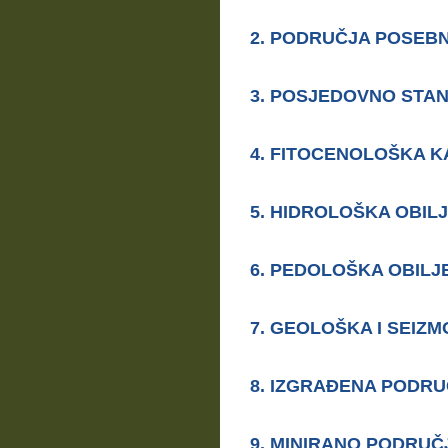
2. PODRU
Č
JA POSEBN
3. POSJEDOVNO STA
4. FITOCENOLOŠKA K
5. HIDROLOŠKA OBIL
6. PEDOLOŠKA OBILJ
7. GEOLOŠKA I SEIZ
8. IZGRA
ĐENA PODRU
9. MINIRANO PODRU
Č