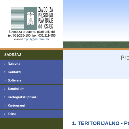
Zavod za prostorno planiranje dd
tel: 031/225-100, fax: 031/211-855
e-mail:
zpp1@os.htnet.hr
SADRŽAJ
Pro
Nalovna
Kontakti
Software
Stručni tim
Kartografski prikazi
Kartogrami
Tekst
1. TERITORIJALNO - P