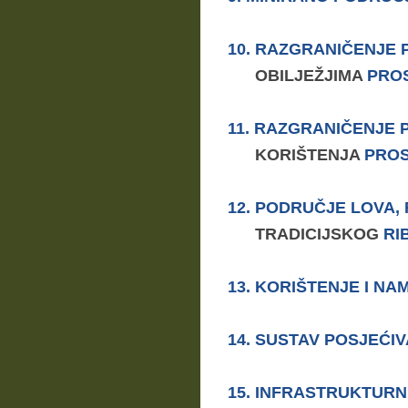
10. RAZGRANI
Č
ENJE 
OBILJEŽJIMA
PRO
11. RAZGRANI
ČENJE 
KORIŠTENJA
PRO
12. PODRU
Č
JE LOVA,
TRADICIJSKOG
RI
13. KORIŠTENJE I N
14. SUSTAV POSJE
Ć
I
15. INFRASTRUKTURN