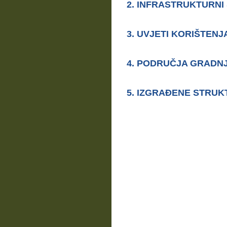
2. INFRASTRUKTURNI
3. UVJETI KORIŠTENJ
4. PODRU
Č
JA GRADN
5. IZGRA
ĐENE STRUK