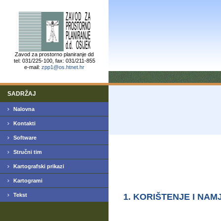
Zavod za prostorno planiranje dd
tel: 031/225-100, fax: 031/211-855
e-mail:
zpp1@os.htnet.hr
SADRŽAJ
Nalovna
Kontakti
Software
Stručni tim
Kartografski prikazi
Kartogrami
Tekst
1. KORIŠTENJE I NA