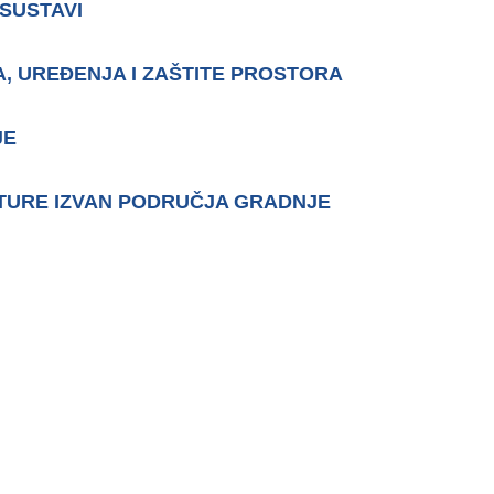
 SUSTAVI
A, URE
Đ
ENJA I ZAŠTITE PROSTORA
JE
TURE IZVAN PODRUČ
JA GRADNJE