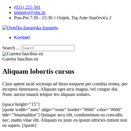
(031) 221-501
tajnistvo@obz.hr
Pon-Pet 7:30 - 15:30 // Osijek, Trg Ante Starčevića 2
Kontakt
Search ...
Garetra faucibus eu
Aliquam lobortis cursus
Class aptent taciti sociosqu ad litora torquent per conubia nostra, per
inceptos himenaeos. Aliquam eget arcu magna, vel congue dui.
Nunc auctor mauris tempor leo aliquam sodales.
[space height="15"]
[quote width="auto" align="none" border="#666" color="#666"
title="Smartaddon"] Quisque arcu elit, condimentum eu convallis
nec, mattis vitae elit. Aliquam eu justo eu ipsum ultricies rutrum non
eu sapien. [/quote]