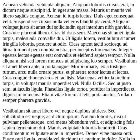
Aenean vehicula vehicula aliquam. Aliquam lobortis cursus erat, in
dictum neque suscipit id. In eget ante massa. Mauris ut mauris vel
libero sagittis congue. Aenean id turpis lectus. Duis eget consequat
velit. Suspendisse cursus nulla vel eros blandit placerat. Aliquam
volutpat justo sit amet dui sollicitudin eget interdum nibh gravida.
Cras nec placerat libero. Cras id risus sem. Maecenas sit amet ligula
turpis, malesuada convallis dui. Ut ligula lorem, vestibulum sit amet
fringilla lobortis, posuere at odio. Class aptent taciti sociosqu ad
litora torquent per conubia nostra, per inceptos himenaeos. Integer
egestas lectus egestas erat convallis et eleifend sapien tempor. Nulla
aliquam nisi sed lorem rhoncus ut adipiscing leo semper. Vestibulum
sit amet libero ante, a porta augue. Morbi ornare, leo a tristique
rutrum, arcu nulla ornare purus, et pharetra tortor lectus at lectus.
Cras congue rhoncus eros et facilisis. Maecenas vehicula pretium
turpis, in volutpat mauris imperdiet vel. Nulla facilisi. Sed at justo
sem, at iaculis ligula. Phasellus ligula tortor, porttitor in imperdiet et,
dignissim in metus. Etiam vitae lorem at felis porta auctor. Nullam
semper pharetra gravida.
Vestibulum sit amet libero vel neque dapibus ultrices. Sed
sollicitudin est neque, ac dictum ipsum. Nullam lobortis, nisi ut
pulvinar pellentesque, orci metus bibendum velit, et adipiscing felis
sapien fermentum dui. Mauris vulputate lobortis hendrerit. Cras
condimentum vulputate ante in imperdiet. Donec vitae massa orci.
Fusce orci ligula, gravida vel tincidunt ut, pretium in dolor. Nulla in