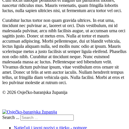
Cum sociis natoque penatibus et magnis dis parturient montes,
nascetur ridiculus mus. Mauris venenatis, quam fringilla lobortis
luctus, nulla sapien ultricies nisi, ut fermentum arcu tortor vel orci.
Curabitur luctus tortor non quam gravida ultrices. In erat urna,
tincidunt nec pulvinar ac, laoreet ut orci. Duis vestibulum, mi id
malesuada pulvinar, arcu nibh facilisis augue, ut accumsan urna orci
sagittis justo. Donec ut metus eros. Nulla at tortor et mauris
accumsan adipiscing. Morbi pellentesque, dui ut blandit vehicula,
lectus ligula aliquam nulla, sed mollis nunc odio at ipsum. Mauris
scelerisque metus a justo facilisis ut semper ligula eleifend. Phasellus
non odio nibh. Curabitur at tincidunt neque. Nunc euismod
malesuada massa ac luctus. Pellentesque sed bibendum velit.
Vivamus dictum pulvinar ipsum, vitae vestibulum eros ornare sit
amet. Donec ut felis at sem auctor iaculis. Nullam hendrerit tempus
tellus, ut fringilla diam vehicula quis. Nulla facilisi. Morbi at eros et
leo pulvinar molestie at rutrum orci.
© 2026 Osječko-baranjska županija
Izjava o pristupačnosti
Search ...
Natječaji i javni pozivi u tijeku - potpore