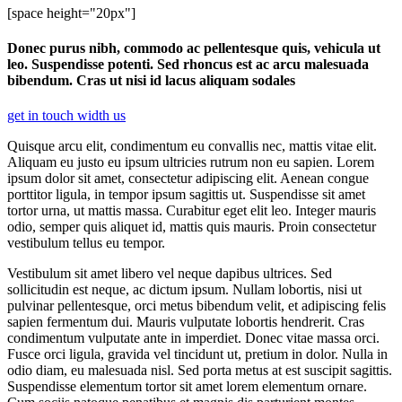
[space height="20px"]
Donec purus nibh, commodo ac pellentesque quis, vehicula ut
leo. Suspendisse potenti. Sed rhoncus est ac arcu malesuada
bibendum. Cras ut nisi id lacus aliquam sodales
get in touch width us
Quisque arcu elit, condimentum eu convallis nec, mattis vitae elit.
Aliquam eu justo eu ipsum ultricies rutrum non eu sapien. Lorem
ipsum dolor sit amet, consectetur adipiscing elit. Aenean congue
porttitor ligula, in tempor ipsum sagittis ut. Suspendisse sit amet
tortor urna, ut mattis massa. Curabitur eget elit leo. Integer mauris
odio, semper quis aliquet id, mattis quis mauris. Proin consectetur
vestibulum tellus eu tempor.
Vestibulum sit amet libero vel neque dapibus ultrices. Sed
sollicitudin est neque, ac dictum ipsum. Nullam lobortis, nisi ut
pulvinar pellentesque, orci metus bibendum velit, et adipiscing felis
sapien fermentum dui. Mauris vulputate lobortis hendrerit. Cras
condimentum vulputate ante in imperdiet. Donec vitae massa orci.
Fusce orci ligula, gravida vel tincidunt ut, pretium in dolor. Nulla in
odio diam, eu malesuada nisl. Sed porta metus at est suscipit sagittis.
Suspendisse elementum tortor sit amet lorem elementum ornare.