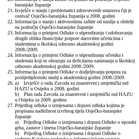
baranjske županije
Izvješće o stanju i problematici zdravstvenih ustanova čiji je
osnivač Osječko-baranjska županija u 2008. godini
Informacija o stanju i aktivnostima zaštite od nasilja u obitelji
na području Osječko-baranjske županije
Informacija o primjeni Odluke o stipendiranju i odobravanju
drugih oblika financijske potpore darovitim učenicima i
studentima u školskoj odnosno akademskoj godini
2008./2009.
Informacija o primjeni Odluke o stipendiranju učenika i
studenata koji se obrazuju za deficitarna zanimanja u školskoj
odnosno akademskoj godini 2008./2009.
Informacija o primjeni Odluke o dodjeljivanju potpora za
poslijediplomski studij u akademskoj godini 2008./2009.
a) Izvješće o radu Zavoda za znanstveni i umjetnički rad
HAZU u Osijeku u 2008. godini
b) Plan rada Zavoda za znanstveni i umjetnički rad HAZU
u Osijeku za 2009. godinu
Prijedlog odluka o izmjenama i dopuni odluka kojima je
propisana nadležnost izvršnog tijela Osječko-baranjske
županije
a) Prijedlog Odluke o izmjenama i dopuni Odluke o uporabi
grba, zastave i imena Osječko-baranjske županije
b) Prijedlog Odluke o izmjenama i dopuni Odluke o
vođenju Kataloga podataka u informacijskom sustavu