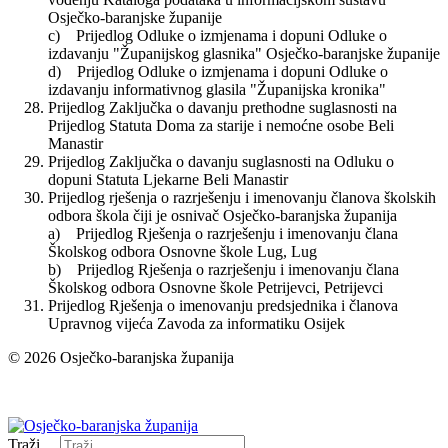
Osječko-baranjske županije
c) Prijedlog Odluke o izmjenama i dopuni Odluke o
izdavanju "Županijskog glasnika" Osječko-baranjske županije
d) Prijedlog Odluke o izmjenama i dopuni Odluke o
izdavanju informativnog glasila "Županijska kronika"
Prijedlog Zaključka o davanju prethodne suglasnosti na
Prijedlog Statuta Doma za starije i nemoćne osobe Beli
Manastir
Prijedlog Zaključka o davanju suglasnosti na Odluku o
dopuni Statuta Ljekarne Beli Manastir
Prijedlog rješenja o razrješenju i imenovanju članova školskih
odbora škola čiji je osnivač Osječko-baranjska županija
a) Prijedlog Rješenja o razrješenju i imenovanju člana
Školskog odbora Osnovne škole Lug, Lug
b) Prijedlog Rješenja o razrješenju i imenovanju člana
Školskog odbora Osnovne škole Petrijevci, Petrijevci
Prijedlog Rješenja o imenovanju predsjednika i članova
Upravnog vijeća Zavoda za informatiku Osijek
© 2026 Osječko-baranjska županija
Izjava o pristupačnosti
Traži ...