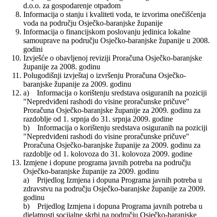
d.o.o. za gospodarenje otpadom
Informacija o stanju i kvaliteti voda, te izvorima onečišćenja
voda na području Osječko-baranjske županije
Informacija o financijskom poslovanju jedinica lokalne
samouprave na području Osječko-baranjske županije u 2008.
godini
Izvješće o obavljenoj reviziji Proračuna Osječko-baranjske
županije za 2008. godinu
Polugodišnji izvještaj o izvršenju Proračuna Osječko-
baranjske županije za 2009. godinu
a) Informacija o korištenju sredstava osiguranih na poziciji
"Nepredviđeni rashodi do visine proračunske pričuve"
Proračuna Osječko-baranjske županije za 2009. godinu za
razdoblje od 1. srpnja do 31. srpnja 2009. godine
b) Informacija o korištenju sredstava osiguranih na poziciji
"Nepredviđeni rashodi do visine proračunske pričuve"
Proračuna Osječko-baranjske županije za 2009. godinu za
razdoblje od 1. kolovoza do 31. kolovoza 2009. godine
Izmjene i dopune programa javnih potreba na području
Osječko-baranjske županije za 2009. godinu
a) Prijedlog Izmjena i dopuna Programa javnih potreba u
zdravstvu na području Osječko-baranjske županije za 2009.
godinu
b) Prijedlog Izmjena i dopuna Programa javnih potreba u
djelatnosti socijalne skrbi na području Osječko-baranjske