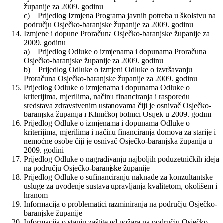
županije za 2009. godinu
c) Prijedlog Izmjena Programa javnih potreba u školstvu na
području Osječko-baranjske županije za 2009. godinu
Izmjene i dopune Proračuna Osječko-baranjske županije za
2009. godinu
a) Prijedlog Odluke o izmjenama i dopunama Proračuna
Osječko-baranjske županije za 2009. godinu
b) Prijedlog Odluke o izmjeni Odluke o izvršavanju
Proračuna Osječko-baranjske županije za 2009. godinu
Prijedlog Odluke o izmjenama i dopunama Odluke o
kriterijima, mjerilima, načinu financiranja i rasporedu
sredstava zdravstvenim ustanovama čiji je osnivač Osječko-
baranjska županija i Kliničkoj bolnici Osijek u 2009. godini
Prijedlog Odluke o izmjenama i dopunama Odluke o
kriterijima, mjerilima i načinu financiranja domova za starije i
nemoćne osobe čiji je osnivač Osječko-baranjska županija u
2009. godini
Prijedlog Odluke o nagrađivanju najboljih poduzetničkih ideja
na području Osječko-baranjske županije
Prijedlog Odluke o sufinanciranju naknade za konzultantske
usluge za uvođenje sustava upravljanja kvalitetom, okolišem i
hranom
Informacija o problematici razminiranja na području Osječko-
baranjske županije
Informacija o stanju zaštite od požara na području Osječko-