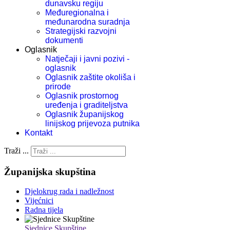
dunavsku regiju
Međuregionalna i
međunarodna suradnja
Strategijski razvojni
dokumenti
Oglasnik
Natječaji i javni pozivi -
oglasnik
Oglasnik zaštite okoliša i
prirode
Oglasnik prostornog
uređenja i graditeljstva
Oglasnik županijskog
linijskog prijevoza putnika
Kontakt
Traži ...
Županijska skupština
Djelokrug rada i nadležnost
Vijećnici
Radna tijela
Sjednice Skupštine