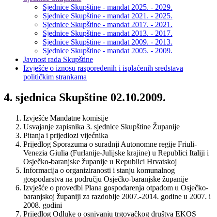
Sjednice Skupštine - mandat 2025. - 2029.
Sjednice Skupštine - mandat 2021. - 2025.
Sjednice Skupštine - mandat 2017. - 2021.
Sjednice Skupštine - mandat 2013. - 2017.
Sjednice Skupštine - mandat 2009. - 2013.
Sjednice Skupštine - mandat 2005. - 2009.
Javnost rada Skupštine
Izvješće o iznosu raspoređenih i isplaćenih sredstava
političkim strankama
4. sjednica Skupštine 02.10.2009.
Izvješće Mandatne komisije
Usvajanje zapisnika 3. sjednice Skupštine Županije
Pitanja i prijedlozi vijećnika
Prijedlog Sporazuma o suradnji Autonomne regije Friuli-
Venezia Giulia (Furlanije-Julijske krajine) u Republici Italiji i
Osječko-baranjske županije u Republici Hrvatskoj
Informacija o organiziranosti i stanju komunalnog
gospodarstva na području Osječko-baranjske županije
Izvješće o provedbi Plana gospodarenja otpadom u Osječko-
baranjskoj županiji za razdoblje 2007.-2014. godine u 2007. i
2008. godini
Prijedlog Odluke o osnivanju trgovačkog društva EKOS