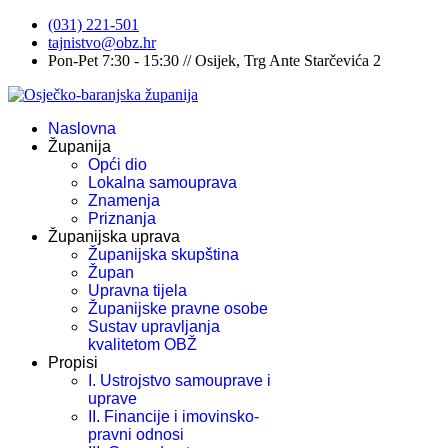
(031) 221-501
tajnistvo@obz.hr
Pon-Pet 7:30 - 15:30 // Osijek, Trg Ante Starčevića 2
Naslovna
Županija
Opći dio
Lokalna samouprava
Znamenja
Priznanja
Županijska uprava
Županijska skupština
Župan
Upravna tijela
Županijske pravne osobe
Sustav upravljanja
kvalitetom OBŽ
Propisi
I. Ustrojstvo samouprave i
uprave
II. Financije i imovinsko-
pravni odnosi