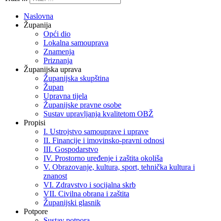
Naslovna
Županija
Opći dio
Lokalna samouprava
Znamenja
Priznanja
Županijska uprava
Županijska skupština
Župan
Upravna tijela
Županijske pravne osobe
Sustav upravljanja kvalitetom OBŽ
Propisi
I. Ustrojstvo samouprave i uprave
II. Financije i imovinsko-pravni odnosi
III. Gospodarstvo
IV. Prostorno uređenje i zaštita okoliša
V. Obrazovanje, kultura, sport, tehnička kultura i
znanost
VI. Zdravstvo i socijalna skrb
VII. Civilna obrana i zaštita
Županijski glasnik
Potpore
Sustav potpora