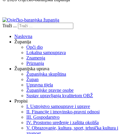
Izjava o pristupačnosti
Traži ...
Naslovna
Županija
Opći dio
Lokalna samouprava
Znamenja
Priznanja
Županijska uprava
Županijska skupština
Župan
Upravna tijela
Županijske pravne osobe
Sustav upravljanja kvalitetom OBŽ
Propisi
I. Ustrojstvo samouprave i uprave
II. Financije i imovinsko-pravni odnosi
III. Gospodarstvo
IV. Prostorno uređenje i zaštita okoliša
V. Obrazovanje, kultura, sport, tehnička kultura i
znanost