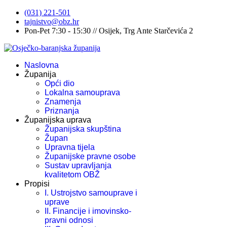
(031) 221-501
tajnistvo@obz.hr
Pon-Pet 7:30 - 15:30 // Osijek, Trg Ante Starčevića 2
Naslovna
Županija
Opći dio
Lokalna samouprava
Znamenja
Priznanja
Županijska uprava
Županijska skupština
Župan
Upravna tijela
Županijske pravne osobe
Sustav upravljanja
kvalitetom OBŽ
Propisi
I. Ustrojstvo samouprave i
uprave
II. Financije i imovinsko-
pravni odnosi