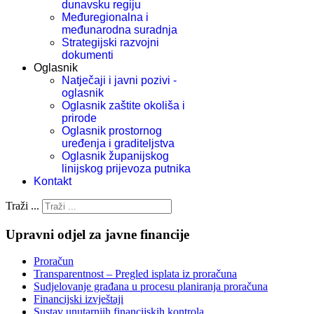
dunavsku regiju
Međuregionalna i
međunarodna suradnja
Strategijski razvojni
dokumenti
Oglasnik
Natječaji i javni pozivi -
oglasnik
Oglasnik zaštite okoliša i
prirode
Oglasnik prostornog
uređenja i graditeljstva
Oglasnik županijskog
linijskog prijevoza putnika
Kontakt
Traži ...
Upravni odjel za javne financije
Proračun
Transparentnost – Pregled isplata iz proračuna
Sudjelovanje građana u procesu planiranja proračuna
Financijski izvještaji
Sustav unutarnjih financijskih kontrola