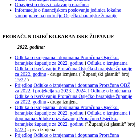
Obavijest o obvezi izdavanja e-računa
Informacije o financijskom poslovanju jedinica lokalne
samouprave na području Osječko-baranjske županije
PRORAČUN OSJEČKO-BARANJSKE ŽUPANIJE
2022. godina:
Odluka o izmjenama i dopunama Proračuna Osječko-
baranjske županije za 2022. godinu
i
Odluka o izmjenama
Odluke o izvršavanju Proračuna Osječko-baranjske županije
za 2022. godinu
- druga izmjena ("Županijski glasnik" broj
15/22
.)
Prijedlog Odluke o izmjenama i dopunama Proračuna OBŽ
za 2022. i projekcija za 2023. i 2024. i Odluke o izmjenama
Odluke o izvršavanju Proračuna Osječko-baranjske županije
za 2022. godinu
- druga izmjena
Odluka o izmjenama i dopunama Proračuna Osječko-
baranjske županije za 2022. godinu
i
Odluka o izmjenama i
dopunama Odluke o izvršavanju Proračuna Osječko-
baranjske županije za 2022. godinu
("Županijski glasnik" broj
6/22
.
) - prva izmjena
Prijedlog Odluke o izmjenama i dopunama Proračuna