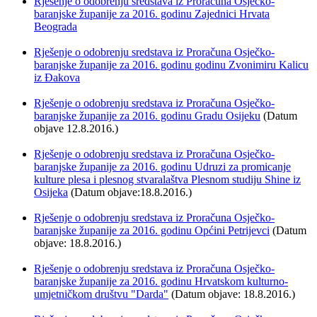
Rješenje o odobrenju sredstava iz Proračuna Osječko-
baranjske županije za 2016. godinu Zajednici Hrvata
Beograda
Rješenje o odobrenju sredstava iz Proračuna Osječko-
baranjske županije za 2016. godinu godinu Zvonimiru Kalicu
iz Đakova
Rješenje o odobrenju sredstava iz Proračuna Osječko-
baranjske županije za 2016. godinu Gradu Osijeku
(Datum
objave 12.8.2016.)
Rješenje o odobrenju sredstava iz Proračuna Osječko-
baranjske županije za 2016. godinu Udruzi za promicanje
kulture plesa i plesnog stvaralaštva Plesnom studiju Shine iz
Osijeka
(Datum objave:18.8.2016.)
Rješenje o odobrenju sredstava iz Proračuna Osječko-
baranjske županije za 2016. godinu Općini Petrijevci
(Datum
objave: 18.8.2016.)
Rješenje o odobrenju sredstava iz Proračuna Osječko-
baranjske županije za 2016. godinu Hrvatskom kulturno-
umjetničkom društvu "Darda"
(Datum objave: 18.8.2016.)