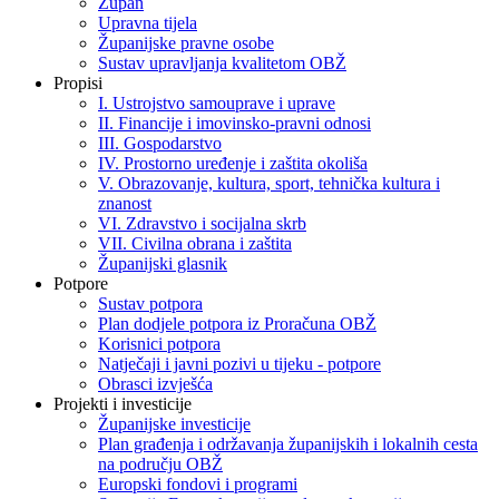
Župan
Upravna tijela
Županijske pravne osobe
Sustav upravljanja kvalitetom OBŽ
Propisi
I. Ustrojstvo samouprave i uprave
II. Financije i imovinsko-pravni odnosi
III. Gospodarstvo
IV. Prostorno uređenje i zaštita okoliša
V. Obrazovanje, kultura, sport, tehnička kultura i
znanost
VI. Zdravstvo i socijalna skrb
VII. Civilna obrana i zaštita
Županijski glasnik
Potpore
Sustav potpora
Plan dodjele potpora iz Proračuna OBŽ
Korisnici potpora
Natječaji i javni pozivi u tijeku - potpore
Obrasci izvješća
Projekti i investicije
Županijske investicije
Plan građenja i održavanja županijskih i lokalnih cesta
na području OBŽ
Europski fondovi i programi