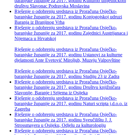
baranjske županije za 2017. godinu Kulturno umjetničkom
društvu Slavonac Podravska Moslavina
Rješenje o odobrenju sredstava iz Proračuna Osječko-
baranjske županije za 2017. godinu Konjogojskoj udruzi
Baranja iz Branjinog Vrha
Rješenje o odobrenju sredstava iz Proračuna Osječko-
baranjske županije za 2017. godinu Zajednici Austrijanaca i
Nijemaca u Hrvatskoj
Rješenje o odobrenju sredstava iz Proračuna Osječko-
baranjske županije za 2017. godinu Ustanovi za kulturne
djelatnosti Ante Evetović Miroljub, Muzeju Valpovštine
Rješenje o odobrenju sredstava iz Proračuna Osječko-
baranjske županije za 2017. godinu Studiju 23 iz Zadra
Rješenje o odobrenju sredstava iz Proračuna Osječko-
baranjske županije za 2017. godinu Društvu knjižničara
Slavonije, Baranje i Srijema iz Osijeka
Rješenje o odobrenju sredstava iz Proračuna Osječko-
baranjske županije za 2017. godinu Naturi scripta j.d.o.o. iz
Zagreba
Rješenje o odobrenju sredstava iz Proračuna Osječko-
baranjske županije za 2017. godinu Sveučilištu J. J.
Strossmayera u Osijeku, Odjelu za kulturologiju
Rješenje o odobrenju sredstava iz Proračuna Osječko-