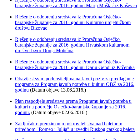
baranjske županije za 2016. godinu Mariji Muškić iz Kuševca
Rješenje o odobrenju sredstava iz Proračuna Osječko-
baranjske županije za 2016. godinu Kulturno umjetničkom
društvu Bizovac
Rješenje o odobrenju sredstava iz Proračuna Osječko-
baranjske županije za 2016. godinu Hrvatskom kulturnom
društvu Izvor Donja Motičina
Rješenje o odobrenju sredstava iz Proračuna Osječko-
baranjske županije za 2016. godinu Dariu Gendi iz Krčenika
Obavijest svim podnositeljima na Javni poziv za predlaganje
programa za Program javnih potreba u kulturi OBŽ za 2016.
godinu
(Datum objave 13.06.2016.)
Plan raspodjele sredstava prema Programu javnih potreba u
kulturi na području Osječko-baranjske županije za 2016.
godinu.
(Datum objave 02.06.2016.)
Zaključak o preuzimanju pokroviteljstva nad baletnom
priredbom "Romeo i Julija" u izvedbi Ruskog carskog baleta