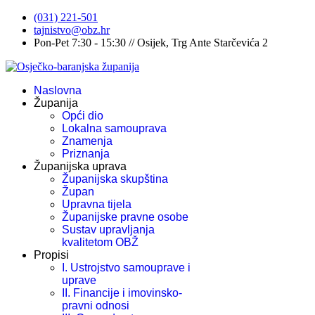
(031) 221-501
tajnistvo@obz.hr
Pon-Pet 7:30 - 15:30 // Osijek, Trg Ante Starčevića 2
Naslovna
Županija
Opći dio
Lokalna samouprava
Znamenja
Priznanja
Županijska uprava
Županijska skupština
Župan
Upravna tijela
Županijske pravne osobe
Sustav upravljanja
kvalitetom OBŽ
Propisi
I. Ustrojstvo samouprave i
uprave
II. Financije i imovinsko-
pravni odnosi