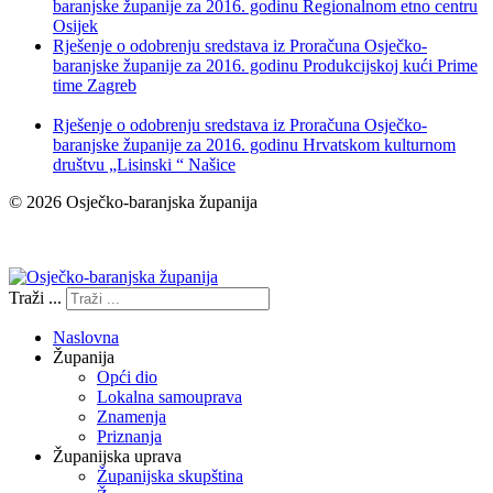
baranjske županije za 2016. godinu Regionalnom etno centru
Osijek
Rješenje o odobrenju sredstava iz Proračuna Osječko-
baranjske županije za 2016. godinu Produkcijskoj kući Prime
time Zagreb
Rješenje o odobrenju sredstava iz Proračuna Osječko-
baranjske županije za 2016. godinu Hrvatskom kulturnom
društvu „Lisinski “ Našice
© 2026 Osječko-baranjska županija
Izjava o pristupačnosti
Traži ...
Naslovna
Županija
Opći dio
Lokalna samouprava
Znamenja
Priznanja
Županijska uprava
Županijska skupština