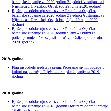
baranjske županije za 2020.godinu Zajednici Austrijanaca i
Nijemaca u Hrvatskoj, Osijek (od 29.rujna 2020. godine)
Rješenje o odobrenju sredstava iz Proračuna Osječko-
baranjske županije za 2020.godinu Zajednici Austrijanaca i
Nijemaca u Hrvatskoj, Osijek broj 2.(od 29.rujna 2020.
godine)
Rješenje o odobrenju sredstava iz Proračuna Osječko-
baranjske županije za 2020.godinu Slami – Udruzi za
poticanje umjetničke svijesti u društvu, Osijek (od 29.rujna
2020. godine)
2019. godina
Plan raspodjele sredstava prema Programu javnih potreba u
kulturi na području Osječko-baranjske županije za 2019.
godinu
2018. godina
Rješenje o odobrenju sredstava iz Proračuna Osječko-
baranjske županije za 2018. godinu Udruzi za dobre vibracije
"Foli" iz Osijeka