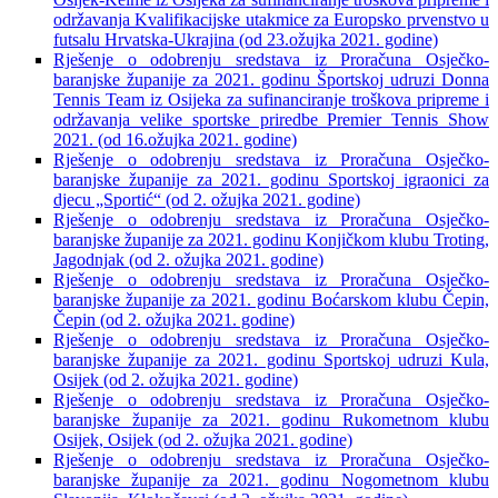
održavanja Kvalifikacijske utakmice za Europsko prvenstvo u
futsalu Hrvatska-Ukrajina (od 23.ožujka 2021. godine)
Rješenje o odobrenju sredstava iz Proračuna Osječko-
baranjske županije za 2021. godinu Športskoj udruzi Donna
Tennis Team iz Osijeka za sufinanciranje troškova pripreme i
održavanja velike sportske priredbe Premier Tennis Show
2021. (od 16.ožujka 2021. godine)
Rješenje o odobrenju sredstava iz Proračuna Osječko-
baranjske županije za 2021. godinu Sportskoj igraonici za
djecu „Sportić“ (od 2. ožujka 2021. godine)
Rješenje o odobrenju sredstava iz Proračuna Osječko-
baranjske županije za 2021. godinu Konjičkom klubu Troting,
Jagodnjak (od 2. ožujka 2021. godine)
Rješenje o odobrenju sredstava iz Proračuna Osječko-
baranjske županije za 2021. godinu Boćarskom klubu Čepin,
Čepin (od 2. ožujka 2021. godine)
Rješenje o odobrenju sredstava iz Proračuna Osječko-
baranjske županije za 2021. godinu Sportskoj udruzi Kula,
Osijek (od 2. ožujka 2021. godine)
Rješenje o odobrenju sredstava iz Proračuna Osječko-
baranjske županije za 2021. godinu Rukometnom klubu
Osijek, Osijek (od 2. ožujka 2021. godine)
Rješenje o odobrenju sredstava iz Proračuna Osječko-
baranjske županije za 2021. godinu Nogometnom klubu