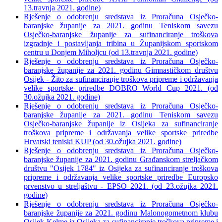
13.travnja 2021. godine)
Rješenje o odobrenju sredstava iz Proračuna Osječko-
baranjske županije za 2021. godinu Teniskom savezu
Osječko-baranjske županije za sufinanciranje troškova
izgradnje i postavljanja tribina u Županijskom sportskom
centru u Donjem Miholjcu (od 13.travnja 2021. godine)
Rješenje o odobrenju sredstava iz Proračuna Osječko-
baranjske županije za 2021. godinu Gimnastičkom društvu
Osijek - Žito za sufinanciranje troškova pripreme i održavanja
velike sportske priredbe DOBRO World Cup 2021. (od
30.ožujka 2021. godine)
Rješenje o odobrenju sredstava iz Proračuna Osječko-
baranjske županije za 2021. godinu Teniskom savezu
Osječko-baranjske županije iz Osijeka za sufinanciranje
troškova pripreme i održavanja velike sportske priredbe
Hrvatski teniski KUP (od 30.ožujka 2021. godine)
Rješenje o odobrenju sredstava iz Proračuna Osječko-
baranjske županije za 2021. godinu Građanskom streljačkom
društvu "Osijek 1784" iz Osijeka za sufinanciranje troškova
pripreme i održavanja velike sportske priredbe Europsko
prvenstvo u streljaštvu - EPSO 2021. (od 23.ožujka 2021.
godine)
Rješenje o odobrenju sredstava iz Proračuna Osječko-
baranjske županije za 2021. godinu Malonogometnom klubu
Osijek-Kelme iz Osijeka za sufinanciranje troškova pripreme i