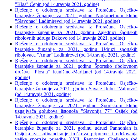
"Klas" Čepin (od 14.travnja 2021. godine)
Rješenje o odobrenju sredstava iz Proračuna Osječko-
baranjske županije za 2021. godinu Nogometnom klubu
"Slavonac" Ladimirevci (od 14.travnja 2021. godine)
Rješenje o odobrenju sredstava iz Proračuna Osječko-
baranjske županije za 2021. godinu Zajednici športskih
ribolovnih udruga Đakovo (od 14.travnja 2021. godine)
Rješenje o odobrenju sredstava iz Proračuna Osječko-
baranjske županije za 2021. godinu Udruzi sportskih
ribolovaca "Amur" Ladimirevci (od 14.travnja 2021. godine)
Rješenje o odobrenju sredstava iz Proračuna Osječko-
baranjske županije za 2021. godinu Športsko ribolovnom
društvu "Plosna" Kunišinci-Marijanci (od 14.travnja 2021.
godine)
Rješenje o odobrenju sredstava iz Proračuna Osječko-
baranjske županije za 2021. godinu Savate klubu "Valpovo"
(od 14.travnja 2021. godine)
Rješenje o odobrenju sredstava iz Proračuna Osječko-
baranjske županije za 2021. godinu Športskom klubu
uzgajivača golubova listonoša "Slavonija 77" Osijek (od
14.travnja 2021. godine)
Rješenje o odobrenju sredstava iz Proračuna Osječko-
baranjske županije za 2021. godinu udruzi Pannonian iz
Osijeka za sufinanciranje troškova pripreme i održavanja
velike sportske priredbe XXII. Pannonian Challenge (od