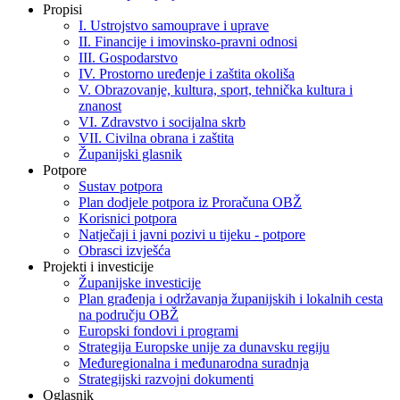
Propisi
I. Ustrojstvo samouprave i uprave
II. Financije i imovinsko-pravni odnosi
III. Gospodarstvo
IV. Prostorno uređenje i zaštita okoliša
V. Obrazovanje, kultura, sport, tehnička kultura i
znanost
VI. Zdravstvo i socijalna skrb
VII. Civilna obrana i zaštita
Županijski glasnik
Potpore
Sustav potpora
Plan dodjele potpora iz Proračuna OBŽ
Korisnici potpora
Natječaji i javni pozivi u tijeku - potpore
Obrasci izvješća
Projekti i investicije
Županijske investicije
Plan građenja i održavanja županijskih i lokalnih cesta
na području OBŽ
Europski fondovi i programi
Strategija Europske unije za dunavsku regiju
Međuregionalna i međunarodna suradnja
Strategijski razvojni dokumenti
Oglasnik