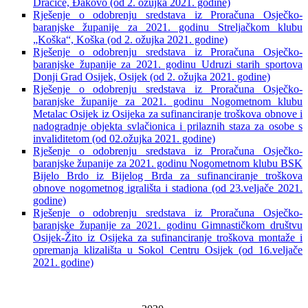
Dračice, Đakovo (od 2. ožujka 2021. godine)
Rješenje o odobrenju sredstava iz Proračuna Osječko-
baranjske županije za 2021. godinu Streljačkom klubu
„Koška“, Koška (od 2. ožujka 2021. godine)
Rješenje o odobrenju sredstava iz Proračuna Osječko-
baranjske županije za 2021. godinu Udruzi starih sportova
Donji Grad Osijek, Osijek (od 2. ožujka 2021. godine)
Rješenje o odobrenju sredstava iz Proračuna Osječko-
baranjske županije za 2021. godinu Nogometnom klubu
Metalac Osijek iz Osijeka za sufinanciranje troškova obnove i
nadogradnje objekta svlačionica i prilaznih staza za osobe s
invaliditetom (od 02.ožujka 2021. godine)
Rješenje o odobrenju sredstava iz Proračuna Osječko-
baranjske županije za 2021. godinu Nogometnom klubu BSK
Bijelo Brdo iz Bijelog Brda za sufinanciranje troškova
obnove nogometnog igrališta i stadiona (od 23.veljače 2021.
godine)
Rješenje o odobrenju sredstava iz Proračuna Osječko-
baranjske županije za 2021. godinu Gimnastičkom društvu
Osijek-Žito iz Osijeka za sufinanciranje troškova montaže i
opremanja klizališta u Sokol Centru Osijek (od 16.veljače
2021. godine)