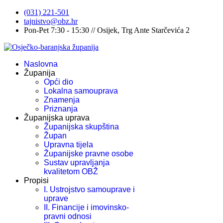
(031) 221-501
tajnistvo@obz.hr
Pon-Pet 7:30 - 15:30 // Osijek, Trg Ante Starčevića 2
Naslovna
Županija
Opći dio
Lokalna samouprava
Znamenja
Priznanja
Županijska uprava
Županijska skupština
Župan
Upravna tijela
Županijske pravne osobe
Sustav upravljanja
kvalitetom OBŽ
Propisi
I. Ustrojstvo samouprave i
uprave
II. Financije i imovinsko-
pravni odnosi