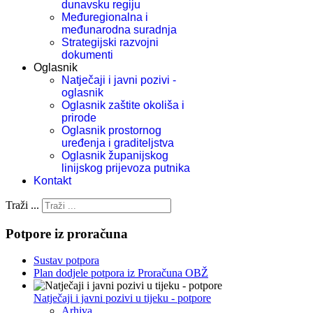
dunavsku regiju
Međuregionalna i
međunarodna suradnja
Strategijski razvojni
dokumenti
Oglasnik
Natječaji i javni pozivi -
oglasnik
Oglasnik zaštite okoliša i
prirode
Oglasnik prostornog
uređenja i graditeljstva
Oglasnik županijskog
linijskog prijevoza putnika
Kontakt
Traži ...
Potpore iz proračuna
Sustav potpora
Plan dodjele potpora iz Proračuna OBŽ
Natječaji i javni pozivi u tijeku - potpore
Arhiva