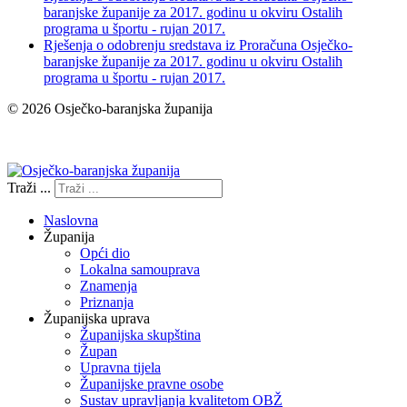
baranjske županije za 2017. godinu u okviru Ostalih
programa u športu - rujan 2017.
Rješenja o odobrenju sredstava iz Proračuna Osječko-
baranjske županije za 2017. godinu u okviru Ostalih
programa u športu - rujan 2017.
© 2026 Osječko-baranjska županija
Izjava o pristupačnosti
Traži ...
Naslovna
Županija
Opći dio
Lokalna samouprava
Znamenja
Priznanja
Županijska uprava
Županijska skupština
Župan
Upravna tijela
Županijske pravne osobe
Sustav upravljanja kvalitetom OBŽ