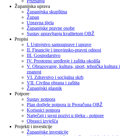
Priznanja
Županijska uprava
Županijska skupština
Župan
Upravna tijela
Županijske pravne osobe
Sustav upravljanja kvalitetom OBŽ
Propisi
I. Ustrojstvo samouprave i uprave
II. Financije i imovinsko-pravni odnosi
III. Gospodarstvo
IV. Prostorno uređenje i zaštita okoliša
V. Obrazovanje, kultura, sport, tehnička kultura i
znanost
VI. Zdravstvo i socijalna skrb
VII. Civilna obrana i zaštita
Županijski glasnik
Potpore
Sustav potpora
Plan dodjele potpora iz Proračuna OBŽ
Korisnici potpora
Natječaji i javni pozivi u tijeku - potpore
Obrasci izvješća
Projekti i investicije
Županijske investicije