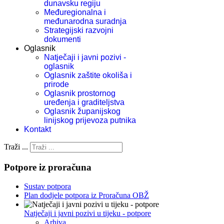
dunavsku regiju
Međuregionalna i
međunarodna suradnja
Strategijski razvojni
dokumenti
Oglasnik
Natječaji i javni pozivi -
oglasnik
Oglasnik zaštite okoliša i
prirode
Oglasnik prostornog
uređenja i graditeljstva
Oglasnik županijskog
linijskog prijevoza putnika
Kontakt
Traži ...
Potpore iz proračuna
Sustav potpora
Plan dodjele potpora iz Proračuna OBŽ
Natječaji i javni pozivi u tijeku - potpore
Arhiva