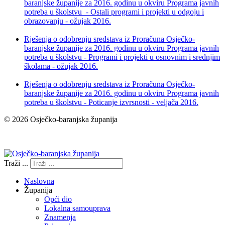
baranjske županije za 2016. godinu u okviru Programa javnih
potreba u školstvu - Ostali programi i projekti u odgoju i
obrazovanju - ožujak 2016.
Rješenja o odobrenju sredstava iz Proračuna Osječko-
baranjske županije za 2016. godinu u okviru Programa javnih
potreba u školstvu - Programi i projekti u osnovnim i srednjim
školama - ožujak 2016.
Rješenja o odobrenju sredstava iz Proračuna Osječko-
baranjske županije za 2016. godinu u okviru Programa javnih
potreba u školstvu - Poticanje izvrsnosti - veljača 2016.
© 2026 Osječko-baranjska županija
Izjava o pristupačnosti
Traži ...
Naslovna
Županija
Opći dio
Lokalna samouprava
Znamenja