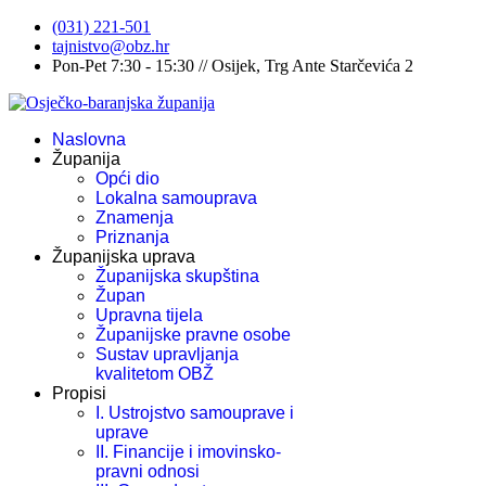
(031) 221-501
tajnistvo@obz.hr
Pon-Pet 7:30 - 15:30 // Osijek, Trg Ante Starčevića 2
Naslovna
Županija
Opći dio
Lokalna samouprava
Znamenja
Priznanja
Županijska uprava
Županijska skupština
Župan
Upravna tijela
Županijske pravne osobe
Sustav upravljanja
kvalitetom OBŽ
Propisi
I. Ustrojstvo samouprave i
uprave
II. Financije i imovinsko-
pravni odnosi