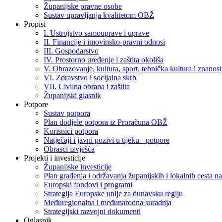
Županijske pravne osobe
Sustav upravljanja kvalitetom OBŽ
Propisi
I. Ustrojstvo samouprave i uprave
II. Financije i imovinsko-pravni odnosi
III. Gospodarstvo
IV. Prostorno uređenje i zaštita okoliša
V. Obrazovanje, kultura, sport, tehnička kultura i znanost
VI. Zdravstvo i socijalna skrb
VII. Civilna obrana i zaštita
Županijski glasnik
Potpore
Sustav potpora
Plan dodjele potpora iz Proračuna OBŽ
Korisnici potpora
Natječaji i javni pozivi u tijeku - potpore
Obrasci izvješća
Projekti i investicije
Županijske investicije
Plan građenja i održavanja županijskih i lokalnih cesta
Europski fondovi i programi
Strategija Europske unije za dunavsku regiju
Međuregionalna i međunarodna suradnja
Strategijski razvojni dokumenti
Oglasnik