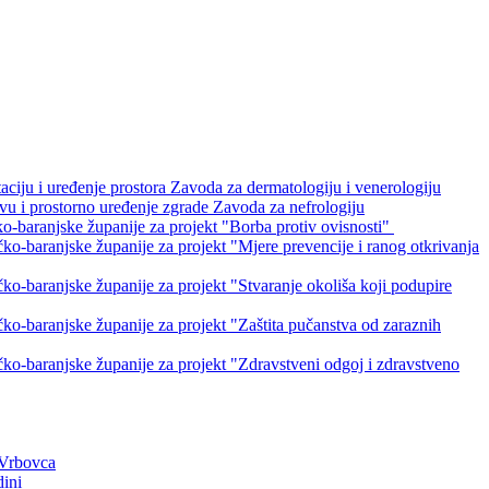
ciju i uređenje prostora Zavoda za dermatologiju i venerologiju
u i prostorno uređenje zgrade Zavoda za nefrologiju
-baranjske županije za projekt "Borba protiv ovisnosti"
o-baranjske županije za projekt "Mjere prevencije i ranog otkrivanja
o-baranjske županije za projekt "Stvaranje okoliša koji podupire
o-baranjske županije za projekt "Zaštita pučanstva od zaraznih
ko-baranjske županije za projekt "Zdravstveni odgoj i zdravstveno
 Vrbovca
dini