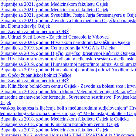
e županije za 2021. godinu Medicinskom fakultetu Osijek
e županije za 2021. godinu Medicinskom fakultetu Osijek
županije za 2021. godinu Sveučilištu Josipa Jurja Strossmayera u Osij
e županije za 2021. godinu Zavodu za hitnu medicinu Osječko-baranjsk
dinu Domu zdravlja Osijek
odinu Zavodu za hitnu medicinu OBŽ
inu Udruzi Sveti Lovro - Zajednici Cenacolo iz Vrbovca
e županije za 2020. godinu Hrvatskom narodnom kazalištu u Osijeku
e županije za 2019. godinu Centru zdravlja VAGA iz Osijeka
županije za 2019. godinu Dječjoj osječkoj kreativnoj kućici iz Osijek
inu Hrvatskom strukovnom sindikatu medicinskih sestara - medicinskih
 županije za 2019. godinu Humanitarnoj neprofitnoj udruzi Auxilium i
 županije za 2019. godinu Humanitarnoj eprofitnoj udruzi Auxilium iz 
inu Općoj županijskoj bolnici Našice
odinu Zavodu za hitnu medicinu OBŽ
nu Kliničkom bolničkom centru Osijek - Zavodu za bolesti srca i krvni
 županije za 2018. godinu Moto klubu "Veterani Slavonije i Baranje" i
arodne znanstvene konferencije „Suvremeno sestrinstvo: Povijest kao te
Osijek
vatskog kongresa iz liječenja boli s međunarodnim sudjelovanjem“ Hrva
.Međunarodnog Glaucoma Codes simpozija“ Medicinskog fakulteta Osij
 županije za 2018. godinu Medicinskom fakultetu Osijek iz Osijeka
e županije za 2018. godinu Kliničkom bolničkom centru Osijek
e županije za 2017. godinu Medicinskom fakultetu Osijek
jske županijeza 2017. godinu Udruzi MS TIM HRVATSKA iz Vinkovaca