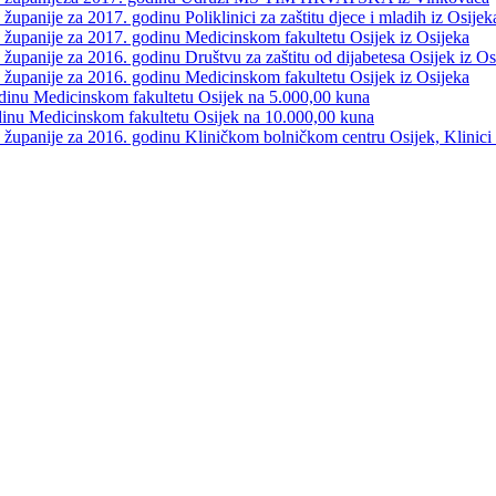
upanije za 2017. godinu Poliklinici za zaštitu djece i mladih iz Osijek
 županije za 2017. godinu Medicinskom fakultetu Osijek iz Osijeka
županije za 2016. godinu Društvu za zaštitu od dijabetesa Osijek iz Os
 županije za 2016. godinu Medicinskom fakultetu Osijek iz Osijeka
dinu Medicinskom fakultetu Osijek na 5.000,00 kuna
dinu Medicinskom fakultetu Osijek na 10.000,00 kuna
županije za 2016. godinu Kliničkom bolničkom centru Osijek, Klinici z