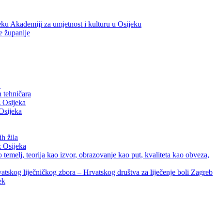
eku Akademiji za umjetnost i kulturu u Osijeku
e županije
a
 tehničara
z Osijeka
Osijeka
h žila
z Osijeka
melj, teorija kao izvor, obrazovanje kao put, kvaliteta kao obveza,
tskog liječničkog zbora – Hrvatskog društva za liječenje boli Zagreb
ek