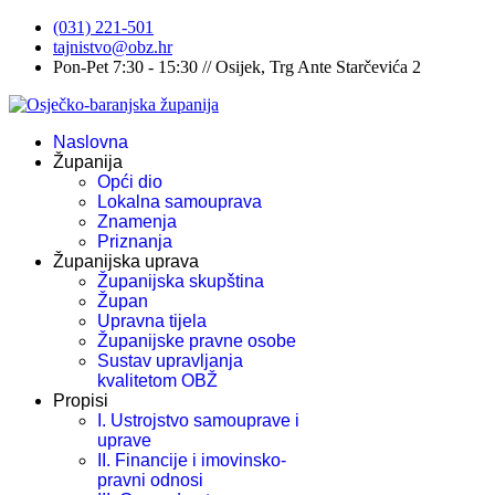
(031) 221-501
tajnistvo@obz.hr
Pon-Pet 7:30 - 15:30 // Osijek, Trg Ante Starčevića 2
Naslovna
Županija
Opći dio
Lokalna samouprava
Znamenja
Priznanja
Županijska uprava
Županijska skupština
Župan
Upravna tijela
Županijske pravne osobe
Sustav upravljanja
kvalitetom OBŽ
Propisi
I. Ustrojstvo samouprave i
uprave
II. Financije i imovinsko-
pravni odnosi