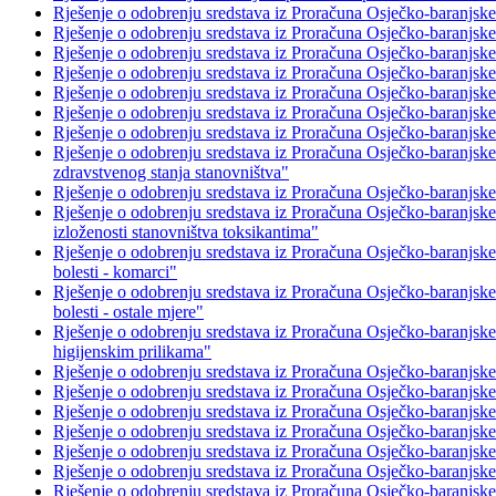
Rješenje o odobrenju sredstava iz Proračuna Osječko-baranjske
Rješenje o odobrenju sredstava iz Proračuna Osječko-baranjske
Rješenje o odobrenju sredstava iz Proračuna Osječko-baranjske
Rješenje o odobrenju sredstava iz Proračuna Osječko-baranjske
Rješenje o odobrenju sredstava iz Proračuna Osječko-baranjsk
Rješenje o odobrenju sredstava iz Proračuna Osječko-baranjsk
Rješenje o odobrenju sredstava iz Proračuna Osječko-baranjske
Rješenje o odobrenju sredstava iz Proračuna Osječko-baranjske
zdravstvenog stanja stanovništva"
Rješenje o odobrenju sredstava iz Proračuna Osječko-baranjske
Rješenje o odobrenju sredstava iz Proračuna Osječko-baranjske
izloženosti stanovništva toksikantima"
Rješenje o odobrenju sredstava iz Proračuna Osječko-baranjske
bolesti - komarci"
Rješenje o odobrenju sredstava iz Proračuna Osječko-baranjske
bolesti - ostale mjere"
Rješenje o odobrenju sredstava iz Proračuna Osječko-baranjsk
higijenskim prilikama"
Rješenje o odobrenju sredstava iz Proračuna Osječko-baranjske
Rješenje o odobrenju sredstava iz Proračuna Osječko-baranjske
Rješenje o odobrenju sredstava iz Proračuna Osječko-baranjsk
Rješenje o odobrenju sredstava iz Proračuna Osječko-baranjsk
Rješenje o odobrenju sredstava iz Proračuna Osječko-baranjsk
Rješenje o odobrenju sredstava iz Proračuna Osječko-baranjsk
Rješenje o odobrenju sredstava iz Proračuna Osječko-baranjsk