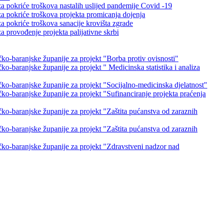
 pokriće troškova nastalih uslijed pandemije Covid -19
a pokriće troškova projekta promicanja dojenja
 pokriće troškova sanacije krovišta zgrade
 provođenje projekta palijativne skrbi
o-baranjske županije za projekt "Borba protiv ovisnosti"
-baranjske županije za projekt " Medicinska statistika i analiza
o-baranjske županije za projekt "Socijalno-medicinska djelatnost"
o-baranjske županije za projekt "Sufinanciranje projekta praćenja
o-baranjske županije za projekt "Zaštita pućanstva od zaraznih
o-baranjske županije za projekt "Zaštita pućanstva od zaraznih
ko-baranjske županije za projekt "Zdravstveni nadzor nad