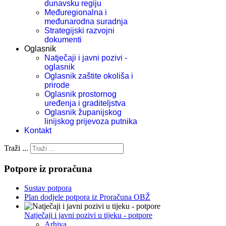
dunavsku regiju
Međuregionalna i
međunarodna suradnja
Strategijski razvojni
dokumenti
Oglasnik
Natječaji i javni pozivi -
oglasnik
Oglasnik zaštite okoliša i
prirode
Oglasnik prostornog
uređenja i graditeljstva
Oglasnik županijskog
linijskog prijevoza putnika
Kontakt
Traži ...
Potpore iz proračuna
Sustav potpora
Plan dodjele potpora iz Proračuna OBŽ
Natječaji i javni pozivi u tijeku - potpore
Arhiva