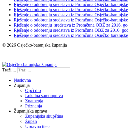
Rješenje o odobrenju sredstava iz Proračuna Osječko-baranjske ž
Rješenje o odobrenju sredstava iz Proračuna Osječko-baranjske
Rješenje o odobrenju sredstava iz Proračuna Osječko-baranjske 
Rješenje o odobrenju sredstava iz Proračuna Osječko-baranjske
Rješenje o odobrenju sredstava iz Proračuna OBŽ za 2016. go
Rješenje o odobrenju sredstava iz Proračuna OBŽ za 2016. go
Rješenje o odobrenju sredstava iz Proračuna Osječko-baranjske 
© 2026 Osječko-baranjska županija
Izjava o pristupačnosti
Traži ...
Naslovna
Županija
Opći dio
Lokalna samouprava
Znamenja
Priznanja
Županijska uprava
Županijska skupština
Župan
Upravna tijela