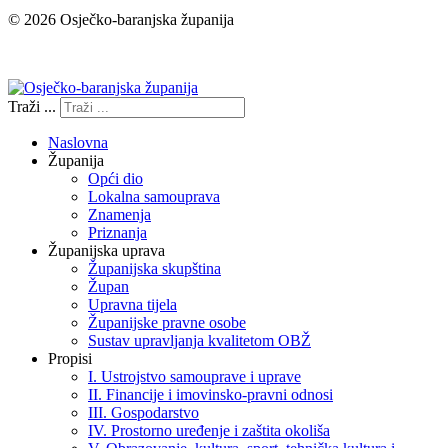
© 2026 Osječko-baranjska županija
Izjava o pristupačnosti
Traži ...
Naslovna
Županija
Opći dio
Lokalna samouprava
Znamenja
Priznanja
Županijska uprava
Županijska skupština
Župan
Upravna tijela
Županijske pravne osobe
Sustav upravljanja kvalitetom OBŽ
Propisi
I. Ustrojstvo samouprave i uprave
II. Financije i imovinsko-pravni odnosi
III. Gospodarstvo
IV. Prostorno uređenje i zaštita okoliša