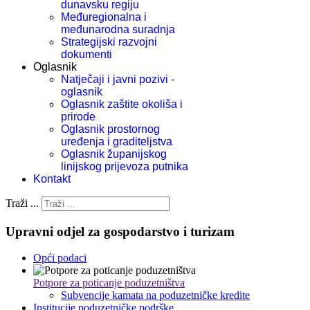
dunavsku regiju
Međuregionalna i
međunarodna suradnja
Strategijski razvojni
dokumenti
Oglasnik
Natječaji i javni pozivi -
oglasnik
Oglasnik zaštite okoliša i
prirode
Oglasnik prostornog
uređenja i graditeljstva
Oglasnik županijskog
linijskog prijevoza putnika
Kontakt
Traži ...
Upravni odjel za gospodarstvo i turizam
Opći podaci
Potpore za poticanje poduzetništva
Subvencije kamata na poduzetničke kredite
Institucije poduzetničke podrške