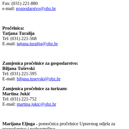
Fax: (031) 221-880
e-mail:
gospodarstvo@obz.hr
Pročelnica:
Tatjana Turalija
Tel: (031) 221-568
E-mail:
tatjana.turalija@obz.hr
Zamjenica pročelnice za gospodarstvo:
Biljana Tuševski
Tel: (031) 221-595
E-mail:
biljana.tusevski@obz.hr
Zamjenica pročelnice za turizam:
Martina Jukić
Tel: (031) 221-752
E-mail:
martina.jukic@obz.hr
Marijana Eljuga -
pomoćnica pročelnice Upravnog odjela za
gospodarstvo i poduzetništvo