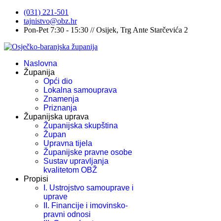
(031) 221-501
tajnistvo@obz.hr
Pon-Pet 7:30 - 15:30 // Osijek, Trg Ante Starčevića 2
Naslovna
Županija
Opći dio
Lokalna samouprava
Znamenja
Priznanja
Županijska uprava
Županijska skupština
Župan
Upravna tijela
Županijske pravne osobe
Sustav upravljanja
kvalitetom OBŽ
Propisi
I. Ustrojstvo samouprave i
uprave
II. Financije i imovinsko-
pravni odnosi