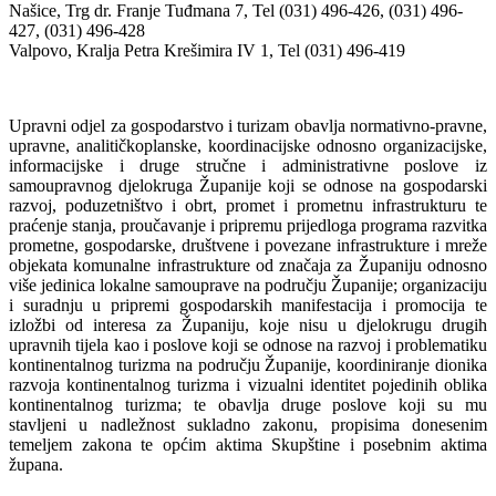
Našice, Trg dr. Franje Tuđmana 7, Tel (031) 496-426, (031) 496-
427, (031) 496-428
Valpovo, Kralja Petra Krešimira IV 1, Tel (031) 496-419
Upravni odjel za gospodarstvo i turizam obavlja normativno-pravne,
upravne, analitičkoplanske, koordinacijske odnosno organizacijske,
informacijske i druge stručne i administrativne poslove iz
samoupravnog djelokruga Županije koji se odnose na gospodarski
razvoj, poduzetništvo i obrt, promet i prometnu infrastrukturu te
praćenje stanja, proučavanje i pripremu prijedloga programa razvitka
prometne, gospodarske, društvene i povezane infrastrukture i mreže
objekata komunalne infrastrukture od značaja za Županiju odnosno
više jedinica lokalne samouprave na području Županije; organizaciju
i suradnju u pripremi gospodarskih manifestacija i promocija te
izložbi od interesa za Županiju, koje nisu u djelokrugu drugih
upravnih tijela kao i poslove koji se odnose na razvoj i problematiku
kontinentalnog turizma na području Županije, koordiniranje dionika
razvoja kontinentalnog turizma i vizualni identitet pojedinih oblika
kontinentalnog turizma; te obavlja druge poslove koji su mu
stavljeni u nadležnost sukladno zakonu, propisima donesenim
temeljem zakona te općim aktima Skupštine i posebnim aktima
župana.