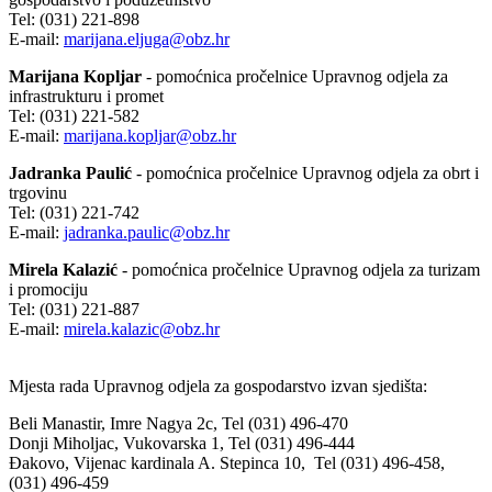
Tel: (031) 221-898
E-mail:
marijana.eljuga@obz.hr
Marijana Kopljar
- pomoćnica pročelnice Upravnog odjela za
infrastrukturu i promet
Tel: (031) 221-582
E-mail:
marijana.kopljar@obz.hr
Jadranka Paulić
- pomoćnica pročelnice Upravnog odjela za obrt i
trgovinu
Tel: (031) 221-742
E-mail:
jadranka.paulic@obz.hr
Mirela Kalazić
- pomoćnica pročelnice Upravnog odjela za turizam
i promociju
Tel: (031) 221-887
E-mail:
mirela.kalazic@obz.hr
Mjesta rada Upravnog odjela za gospodarstvo izvan sjedišta:
Beli Manastir, Imre Nagya 2c, Tel (031) 496-470
Donji Miholjac, Vukovarska 1, Tel (031) 496-444
Đakovo, Vijenac kardinala A. Stepinca 10, Tel (031) 496-458,
(031) 496-459