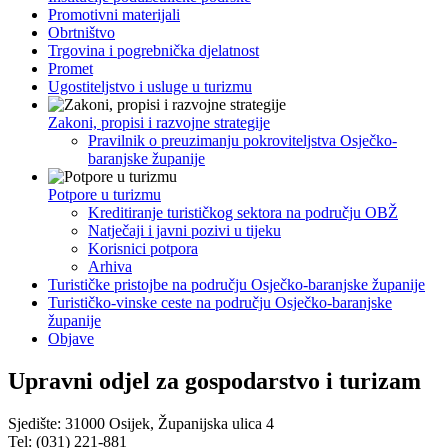
Promotivni materijali
Obrtništvo
Trgovina i pogrebnička djelatnost
Promet
Ugostiteljstvo i usluge u turizmu
Zakoni, propisi i razvojne strategije
Pravilnik o preuzimanju pokroviteljstva Osječko-
baranjske županije
Potpore u turizmu
Kreditiranje turističkog sektora na području OBŽ
Natječaji i javni pozivi u tijeku
Korisnici potpora
Arhiva
Turističke pristojbe na području Osječko-baranjske županije
Turističko-vinske ceste na području Osječko-baranjske
županije
Objave
Upravni odjel za gospodarstvo i turizam
Sjedište: 31000 Osijek, Županijska ulica 4
Tel: (031) 221-881