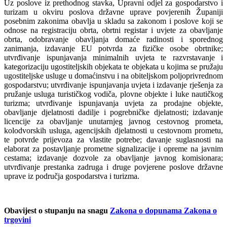
Uz poslove iz prethodnog stavka, Upravni odjel za gospodarstvo i
turizam u okviru poslova državne uprave povjerenih Županiji
posebnim zakonima obavlja u skladu sa zakonom i poslove koji se
odnose na registraciju obrta, obrtni registar i uvjete za obavljanje
obrta, odobravanje obavljanja domaće radinosti i sporednog
zanimanja, izdavanje EU potvrda za fizičke osobe obrtnike;
utvrđivanje ispunjavanja minimalnih uvjeta te razvrstavanje i
kategorizaciju ugostiteljskih objekata te objekata u kojima se pružaju
ugostiteljske usluge u domaćinstvu i na obiteljskom poljoprivrednom
gospodarstvu; utvrđivanje ispunjavanja uvjeta i izdavanje rješenja za
pružanje usluga turističkog vodiča, plovne objekte i luke nautičkog
turizma; utvrđivanje ispunjavanja uvjeta za prodajne objekte,
obavljanje djelatnosti dadilje i pogrebničke djelatnosti; izdavanje
licencije za obavljanje unutarnjeg javnog cestovnog prometa,
kolodvorskih usluga, agencijskih djelatnosti u cestovnom prometu,
te potvrde prijevoza za vlastite potrebe; davanje suglasnosti na
elaborat za postavljanje prometne signalizacije i opreme na javnim
cestama; izdavanje dozvole za obavljanje javnog komisionara;
utvrđivanje prestanka zadruga i druge povjerene poslove državne
uprave iz područja gospodarstva i turizma.
Obavijest o stupanju na snagu
Zakona o dopunama Zakona o
trgovini