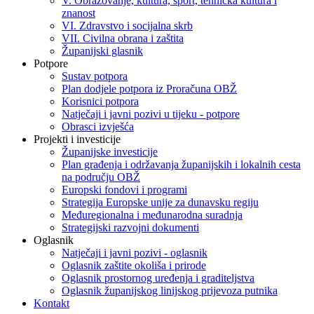
V. Obrazovanje, kultura, sport, tehnička kultura i
znanost
VI. Zdravstvo i socijalna skrb
VII. Civilna obrana i zaštita
Županijski glasnik
Potpore
Sustav potpora
Plan dodjele potpora iz Proračuna OBŽ
Korisnici potpora
Natječaji i javni pozivi u tijeku - potpore
Obrasci izvješća
Projekti i investicije
Županijske investicije
Plan građenja i održavanja županijskih i lokalnih cesta
na području OBŽ
Europski fondovi i programi
Strategija Europske unije za dunavsku regiju
Međuregionalna i međunarodna suradnja
Strategijski razvojni dokumenti
Oglasnik
Natječaji i javni pozivi - oglasnik
Oglasnik zaštite okoliša i prirode
Oglasnik prostornog uređenja i graditeljstva
Oglasnik županijskog linijskog prijevoza putnika
Kontakt