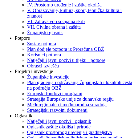
IV. Prostorno uređenje i zaštita okoliša
V. Obrazovanje, kultura, sport, tehnička kultura i
znanost
VI. Zdravstvo i socijalna skrb
VII. Civilna obrana i zaštita
Županijski glasnik
Potpore
Sustav potpora
Plan dodjele potpora iz Proračuna OBŽ
Korisnici potpora
Natječaji i javni pozivi u tijeku - potpore
Obrasci izvješća
Projekti i investicije
Županijske investicije
Plan građenja i održavanja županijskih i lokalnih cesta
na području OBŽ
Europski fondovi i programi
Strategija Europske unije za dunavsku regiju
Međuregionalna i međunarodna suradnja
Strategijski razvojni dokumenti
Oglasnik
Natječaji i javni pozivi - oglasnik
Oglasnik zaštite okoliša i prirode
Oglasnik prostornog uređenja i graditeljstva
Oglasnik županijskog linijskog prijevoza putnika