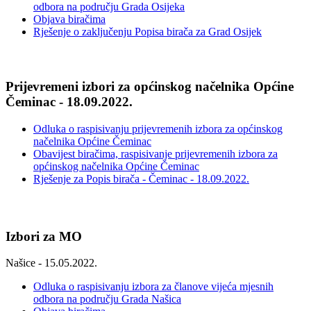
odbora na području Grada Osijeka
Objava biračima
Rješenje o zaključenju Popisa birača za Grad Osijek
Prijevremeni izbori za općinskog načelnika Općine
Čeminac - 18.09.2022.
Odluka o raspisivanju prijevremenih izbora za općinskog
načelnika Općine Čeminac
Obavijest biračima, raspisivanje prijevremenih izbora za
općinskog načelnika Općine Čeminac
Rješenje za Popis birača - Čeminac - 18.09.2022.
Izbori za MO
Našice - 15.05.2022.
Odluka o raspisivanju izbora za članove vijeća mjesnih
odbora na području Grada Našica