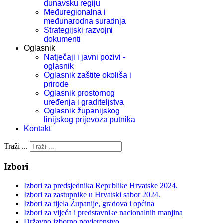
dunavsku regiju
Međuregionalna i
međunarodna suradnja
Strategijski razvojni
dokumenti
Oglasnik
Natječaji i javni pozivi -
oglasnik
Oglasnik zaštite okoliša i
prirode
Oglasnik prostornog
uređenja i graditeljstva
Oglasnik županijskog
linijskog prijevoza putnika
Kontakt
Traži ...
Izbori
Izbori za predsjednika Republike Hrvatske 2024.
Izbori za zastupnike u Hrvatski sabor 2024.
Izbori za tijela Županije, gradova i općina
Izbori za vijeća i predstavnike nacionalnih manjina
Državno izborno povjerenstvo