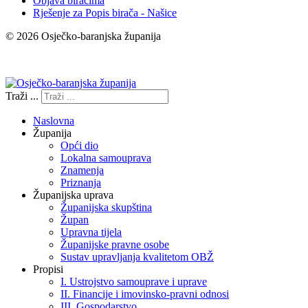
Objava biračima
Rješenje za Popis birača - Našice
© 2026 Osječko-baranjska županija
Izjava o pristupačnosti
Traži ...
Naslovna
Županija
Opći dio
Lokalna samouprava
Znamenja
Priznanja
Županijska uprava
Županijska skupština
Župan
Upravna tijela
Županijske pravne osobe
Sustav upravljanja kvalitetom OBŽ
Propisi
I. Ustrojstvo samouprave i uprave
II. Financije i imovinsko-pravni odnosi
III. Gospodarstvo