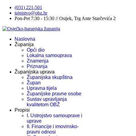
(031) 221-501
tajnistvo@obz.hr
Pon-Pet 7:30 - 15:30 // Osijek, Trg Ante Starčevića 2
Naslovna
Županija
Opći dio
Lokalna samouprava
Znamenja
Priznanja
Županijska uprava
Županijska skupština
Župan
Upravna tijela
Županijske pravne osobe
Sustav upravljanja
kvalitetom OBŽ
Propisi
I. Ustrojstvo samouprave i
uprave
II. Financije i imovinsko-
pravni odnosi