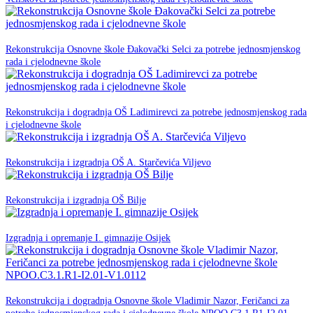
11. Lipnja 2025.
Rekonstrukcija Osnovne škole Đakovački Selci za potrebe jednosmjenskog
NPOO
rada i cjelodnevne škole
05. svibnja 2025.
Rekonstrukcija i dogradnja OŠ Ladimirevci za potrebe jednosmjenskog rada
NPOO
i cjelodnevne škole
23. siječnja 2025.
NPOO
Rekonstrukcija i izgradnja OŠ A. Starčevića Viljevo
22. siječnja 2025.
NPOO
Rekonstrukcija i izgradnja OŠ Bilje
21. siječnja 2025.
NPOO
Izgradnja i opremanje I. gimnazije Osijek
30. studenog -0001.
Rekonstrukcija i dogradnja Osnovne škole Vladimir Nazor, Feričanci za