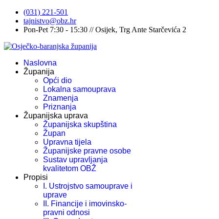
(031) 221-501
tajnistvo@obz.hr
Pon-Pet 7:30 - 15:30 // Osijek, Trg Ante Starčevića 2
Naslovna
Županija
Opći dio
Lokalna samouprava
Znamenja
Priznanja
Županijska uprava
Županijska skupština
Župan
Upravna tijela
Županijske pravne osobe
Sustav upravljanja
kvalitetom OBŽ
Propisi
I. Ustrojstvo samouprave i
uprave
II. Financije i imovinsko-
pravni odnosi