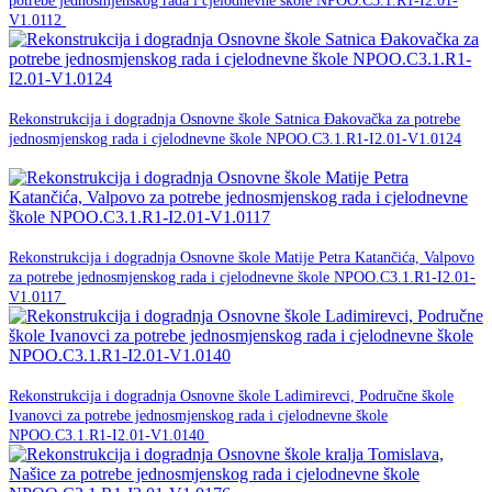
potrebe jednosmjenskog rada i cjelodnevne škole NPOO.C3.1.R1-I2.01-
NPOO
V1.0112
30. studenog -0001.
Rekonstrukcija i dogradnja Osnovne škole Satnica Đakovačka za potrebe
jednosmjenskog rada i cjelodnevne škole NPOO.C3.1.R1-I2.01-V1.0124
NPOO
30. studenog -0001.
Rekonstrukcija i dogradnja Osnovne škole Matije Petra Katančića, Valpovo
za potrebe jednosmjenskog rada i cjelodnevne škole NPOO.C3.1.R1-I2.01-
NPOO
V1.0117
30. studenog -0001.
Rekonstrukcija i dogradnja Osnovne škole Ladimirevci, Područne škole
Ivanovci za potrebe jednosmjenskog rada i cjelodnevne škole
NPOO
NPOO.C3.1.R1-I2.01-V1.0140