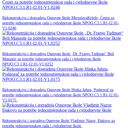
20. srpnja 2026.
Rekonstrukcija i dogradnja Osnovne škole MiroslavaKrleže, Čepin za
potrebe jednosmjenskog rada i cjelodnevne škole NPOO.C3.1.R1-I2.01-
NPOO
V1.0246
20. srpnja 2026.
Rekonstrukcija i dogradnja Osnovne škole „Dr. Franjo Tuđman“ Beli
Manastir za potrebe jednosmjenskog rada i cjelodnevne škole
NPOO
NPOO.C3.1.R1-I2.01-V1.0252
18. ožujka 2026.
Rekonstrukcija i dogradnja Osnovne škole Hinka Juhna, Podgorač za
potrebe jednosmjenskog rada i cjelodnevne škole NPOO.C3.1.R1-I2.01-
NPOO
V1.0175
18. ožujka 2026.
Rekonstrukcija i izgradnja Osnovne škole Vladimir Nazor, Đakovo za
NPOO
potrebe jednosmjenskog rada i cjelodnevne škole