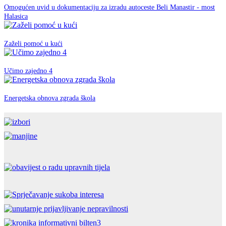
Omogućen uvid u dokumentaciju za izradu autoceste Beli Manastir - most
EU fondovi
Halasica
07. ožujka 2019.
EU fondovi
Zaželi pomoć u kući
12. rujna 2018.
EU fondovi
Učimo zajedno 4
26. travnja 2018.
EU fondovi
Energetska obnova zgrada škola