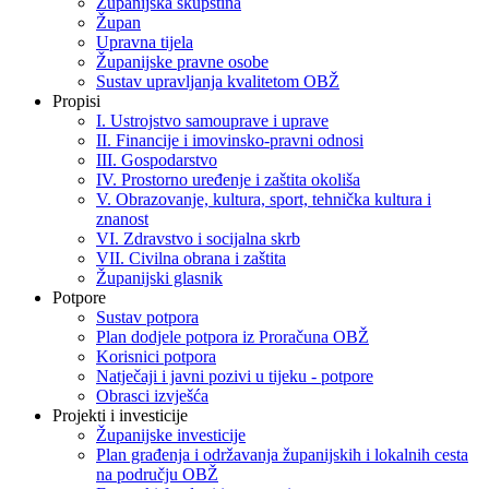
Županijska skupština
Župan
Upravna tijela
Županijske pravne osobe
Sustav upravljanja kvalitetom OBŽ
Propisi
I. Ustrojstvo samouprave i uprave
II. Financije i imovinsko-pravni odnosi
III. Gospodarstvo
IV. Prostorno uređenje i zaštita okoliša
V. Obrazovanje, kultura, sport, tehnička kultura i
znanost
VI. Zdravstvo i socijalna skrb
VII. Civilna obrana i zaštita
Županijski glasnik
Potpore
Sustav potpora
Plan dodjele potpora iz Proračuna OBŽ
Korisnici potpora
Natječaji i javni pozivi u tijeku - potpore
Obrasci izvješća
Projekti i investicije
Županijske investicije
Plan građenja i održavanja županijskih i lokalnih cesta
na području OBŽ