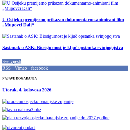
U Osijeku premijerno prikazan dokumentarno-animirani film
„Mupovci Dalj“
Sastanak o ASK: Biosigurnost je ključ opstanka svinjogojstva
Sve vijesti
RSS
Vimeo
facebook
NAJAVE DOGAĐANJA
Utorak, 4. kolovoza 2026.