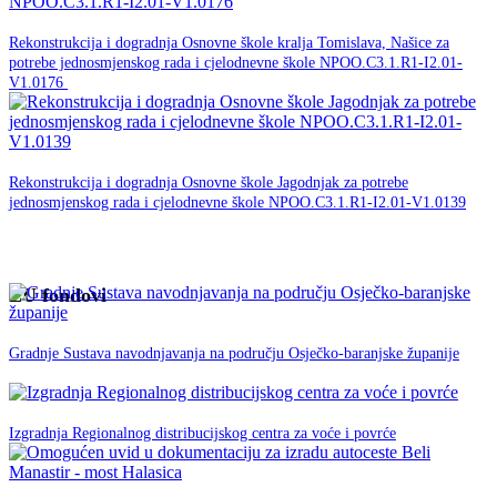
30. studenog -0001.
Rekonstrukcija i dogradnja Osnovne škole kralja Tomislava, Našice za
potrebe jednosmjenskog rada i cjelodnevne škole NPOO.C3.1.R1-I2.01-
NPOO
V1.0176
30. studenog -0001.
Rekonstrukcija i dogradnja Osnovne škole Jagodnjak za potrebe
jednosmjenskog rada i cjelodnevne škole NPOO.C3.1.R1-I2.01-V1.0139
NPOO
EU fondovi
05. veljače 2020.
EU
Gradnje Sustava navodnjavanja na području Osječko-baranjske županije
fondovi
12. Lipnja 2019.
EU fondovi
Izgradnja Regionalnog distribucijskog centra za voće i povrće
28. svibnja 2019.