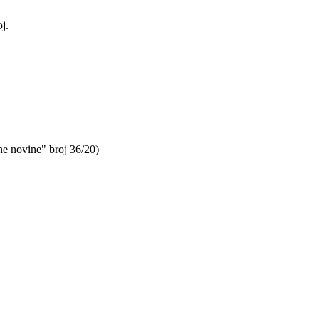
j.
ne novine" broj 36/20)