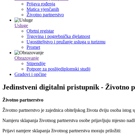
Prijava rođenja
Matica vjenčanih
Životno partnerstvo
Usluge
Obrtni registar
Trgovina i pogrebnička djelatnost
Ugostiteljstvo i pružanje usluga u turizmu
Promet
Obrazovanje
Stipendije
Potpore za poslijediplomski studij
Gradovi i općine
Jedinstveni digitalni pristupnik - Životno 
Životno partnerstvo
Životno partnerstvo je zajednica obiteljskog života dviju osoba isto
Namjeru sklapanja životnog partnerstva osobe prijavljuju mjesno nad
Prijavi namjere sklapanja životnog partnerstva moraju priložiti: