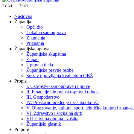
Traži ...
Naslovna
Županija
Opći dio
Lokalna samouprava
Znamenja
Priznanja
Županijska uprava
Županijska skupština
Župan
Upravna tijela
Županijske pravne osobe
Sustav upravljanja kvalitetom OBŽ
Propisi
I. Ustrojstvo samouprave i uprave
II. Financije i imovinsko-pravni odnosi
III. Gospodarstvo
IV. Prostorno uređenje i zaštita okoliša
V. Obrazovanje, kultura, sport, tehnička kultura i znanost
VI. Zdravstvo i socijalna skrb
VII. Civilna obrana i zaštita
Županijski glasnik
Potpore