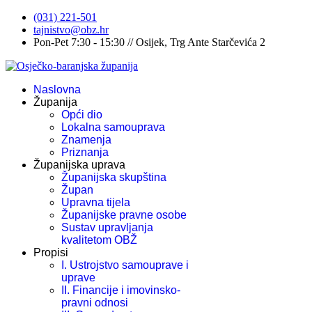
(031) 221-501
tajnistvo@obz.hr
Pon-Pet 7:30 - 15:30 // Osijek, Trg Ante Starčevića 2
Naslovna
Županija
Opći dio
Lokalna samouprava
Znamenja
Priznanja
Županijska uprava
Županijska skupština
Župan
Upravna tijela
Županijske pravne osobe
Sustav upravljanja
kvalitetom OBŽ
Propisi
I. Ustrojstvo samouprave i
uprave
II. Financije i imovinsko-
pravni odnosi