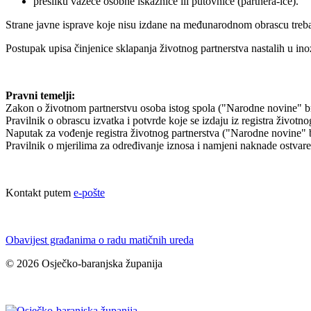
presliku važeće osobne iskaznice ili putovnice (partnera-ice).
Strane javne isprave koje nisu izdane na međunarodnom obrascu treb
Postupak upisa činjenice sklapanja životnog partnerstva nastalih u in
Pravni temelji:
Zakon o životnom partnerstvu osoba istog spola ("Narodne novine" br
Pravilnik o obrascu izvatka i potvrde koje se izdaju iz registra život
Naputak za vođenje registra životnog partnerstva ("Narodne novine" 
Pravilnik o mjerilima za određivanje iznosa i namjeni naknade ostvar
Kontakt putem
e-pošte
Obavijest građanima o radu matičnih ureda
© 2026 Osječko-baranjska županija
Izjava o pristupačnosti