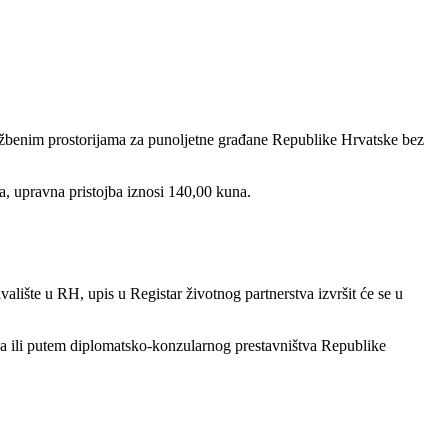
užbenim prostorijama za punoljetne građane Republike Hrvatske bez
va, upravna pristojba iznosi 140,00 kuna.
alište u RH, upis u Registar životnog partnerstva izvršit će se u
ka ili putem diplomatsko-konzularnog prestavništva Republike