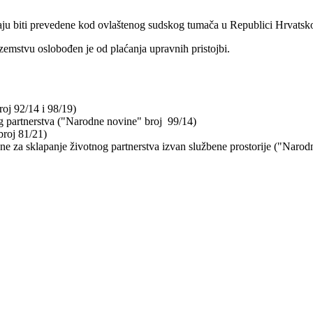
aju biti prevedene kod ovlaštenog sudskog tumača u Republici Hrvatsko
ozemstvu oslobođen je od plaćanja upravnih pristojbi.
oj 92/14 i 98/19)
nog partnerstva ("Narodne novine" broj 99/14)
broj 81/21)
ene za sklapanje životnog partnerstva izvan službene prostorije ("Narod