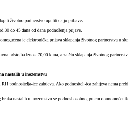
piti životno partnerstvo uputiti da ju pribave.
 od 30 do 45 dana od dana podnošenja prijave.
omogućena je elektronička prijava sklapanja životnog partnerstva u sl
avna pristojba iznosi 70,00 kuna, a za čin sklapanja životnog partnerst
na nastalih u inozemstvu
 RH podnositelja-ice zahtjeva. Ako podnositelj-ica zahtjeva nema prebiv
lnog braka nastalih u inozemstvu se podnosi osobno, putem opunomoćeni