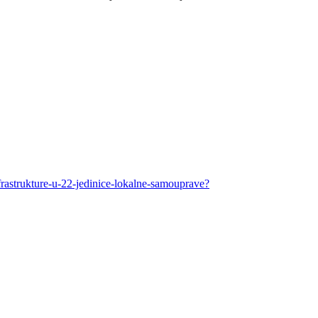
frastrukture-u-22-jedinice-lokalne-samouprave?