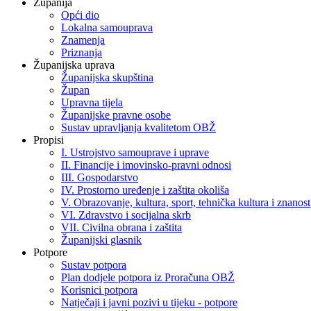
Županija
Opći dio
Lokalna samouprava
Znamenja
Priznanja
Županijska uprava
Županijska skupština
Župan
Upravna tijela
Županijske pravne osobe
Sustav upravljanja kvalitetom OBŽ
Propisi
I. Ustrojstvo samouprave i uprave
II. Financije i imovinsko-pravni odnosi
III. Gospodarstvo
IV. Prostorno uređenje i zaštita okoliša
V. Obrazovanje, kultura, sport, tehnička kultura i znanost
VI. Zdravstvo i socijalna skrb
VII. Civilna obrana i zaštita
Županijski glasnik
Potpore
Sustav potpora
Plan dodjele potpora iz Proračuna OBŽ
Korisnici potpora
Natječaji i javni pozivi u tijeku - potpore