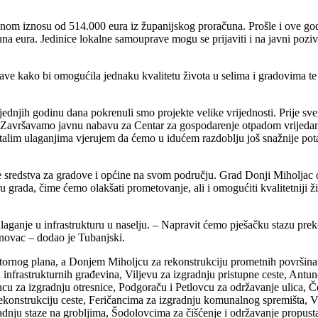
nom iznosu od 514.000 eura iz županijskog proračuna. Prošle i ove god
a eura. Jedinice lokalne samouprave mogu se prijaviti i na javni poziv z
ve kako bi omogućila jednaku kvalitetu života u selima i gradovima te ka
posljednjih godinu dana pokrenuli smo projekte velike vrijednosti. Prije 
u. Završavamo javnu nabavu za Centar za gospodarenje otpadom vrijedan 1
stalim ulaganjima vjerujem da ćemo u idućem razdoblju još snažnije pot
aze sredstva za gradove i općine na svom području. Grad Donji Miholja
 grada, čime ćemo olakšati prometovanje, ali i omogućiti kvalitetniji 
aganje u infrastrukturu u naselju. – Napravit ćemo pješačku stazu prek
tunovac – dodao je Tubanjski.
ornog plana, a Donjem Miholjcu za rekonstrukciju prometnih površina
nfrastrukturnih građevina, Viljevu za izgradnju pristupne ceste, Antun
u za izgradnju otresnice, Podgoraču i Petlovcu za održavanje ulica, Č
ekonstrukciju ceste, Feričancima za izgradnju komunalnog spremišta, 
gradnju staze na grobljima, Šodolovcima za čišćenje i održavanje propus