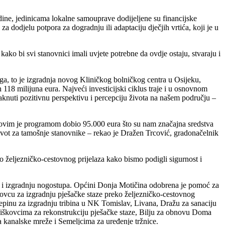
ine, jedinicama lokalne samouprave dodijeljene su financijske
a dodjelu potpora za dogradnju ili adaptaciju dječjih vrtića, koji je u
ko bi svi stanovnici imali uvjete potrebne da ovdje ostaju, stvaraju i
svega, to je izgradnja novog Kliničkog bolničkog centra u Osijeku,
18 milijuna eura. Najveći investicijski ciklus traje i u osnovnom
aknuti pozitivnu perspektivu i percepciju života na našem području –
c ovim je programom dobio 95.000 eura što su nam značajna sredstva
život za tamošnje stanovnike – rekao je Dražen Trcović, gradonačelnik
o željezničko-cestovnog prijelaza kako bismo podigli sigurnost i
 i izgradnju nogostupa. Općini Donja Motičina odobrena je pomoć za
ovcu za izgradnju pješačke staze preko željezničko-cestovnog
epinu za izgradnju tribina u NK Tomislav, Livana, Dražu za sanaciju
Viškovcima za rekonstrukciju pješačke staze, Bilju za obnovu Doma
ta kanalske mreže i Semeljcima za uređenje tržnice.