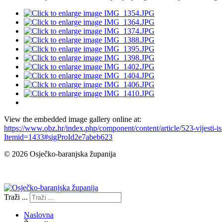
View the embedded image gallery online at:
https://www.obz.hr/index.php/component/content/article/523-vijesti-i
Itemid=1433#sigProId2e7abeb623
© 2026 Osječko-baranjska županija
Izjava o pristupačnosti
Traži ...
Naslovna