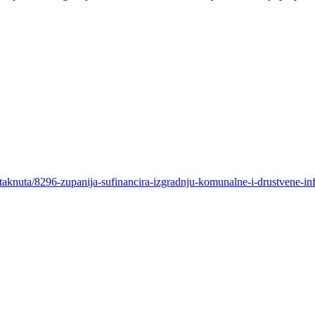
staknuta/8296-zupanija-sufinancira-izgradnju-komunalne-i-drustvene-in