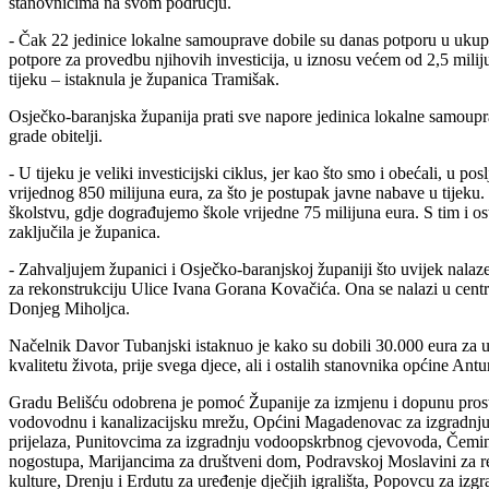
stanovnicima na svom području.
- Čak 22 jedinice lokalne samouprave dobile su danas potporu u ukup
potpore za provedbu njihovih investicija, u iznosu većem od 2,5 milijun
tijeku – istaknula je županica Tramišak.
Osječko-baranjska županija prati sve napore jedinica lokalne samoupra
grade obitelji.
- U tijeku je veliki investicijski ciklus, jer kao što smo i obećali, u 
vrijednog 850 milijuna eura, za što je postupak javne nabave u tijek
školstvu, gdje dograđujemo škole vrijedne 75 milijuna eura. S tim i o
zaključila je županica.
- Zahvaljujem županici i Osječko-baranjskoj županiji što uvijek nal
za rekonstrukciju Ulice Ivana Gorana Kovačića. Ona se nalazi u centru
Donjeg Miholjca.
Načelnik Davor Tubanjski istaknuo je kako su dobili 30.000 eura za ul
kvalitetu života, prije svega djece, ali i ostalih stanovnika općine An
Gradu Belišću odobrena je pomoć Županije za izmjenu i dopunu prost
vodovodnu i kanalizacijsku mrežu, Općini Magadenovac za izgradnju i
prijelaza, Punitovcima za izgradnju vodoopskrbnog cjevovoda, Čeminc
nogostupa, Marijancima za društveni dom, Podravskoj Moslavini za r
kulture, Drenju i Erdutu za uređenje dječjih igrališta, Popovcu za iz