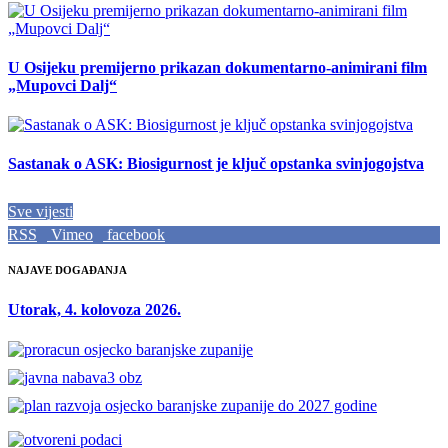
U Osijeku premijerno prikazan dokumentarno-animirani film
„Mupovci Dalj“
Sastanak o ASK: Biosigurnost je ključ opstanka svinjogojstva
Sve vijesti
RSS
Vimeo
facebook
NAJAVE DOGAĐANJA
Utorak, 4. kolovoza 2026.