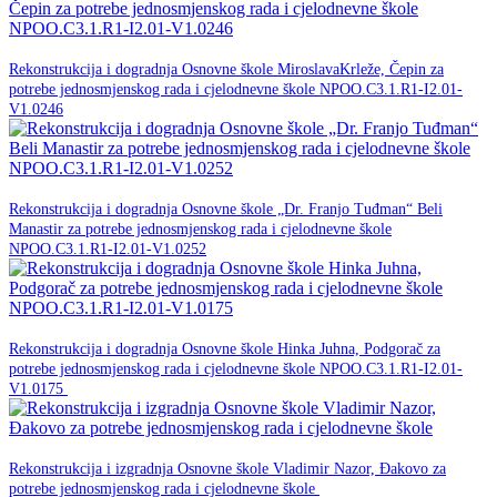
20. srpnja 2026.
Rekonstrukcija i dogradnja Osnovne škole MiroslavaKrleže, Čepin za
potrebe jednosmjenskog rada i cjelodnevne škole NPOO.C3.1.R1-I2.01-
NPOO
V1.0246
20. srpnja 2026.
Rekonstrukcija i dogradnja Osnovne škole „Dr. Franjo Tuđman“ Beli
Manastir za potrebe jednosmjenskog rada i cjelodnevne škole
NPOO
NPOO.C3.1.R1-I2.01-V1.0252
18. ožujka 2026.
Rekonstrukcija i dogradnja Osnovne škole Hinka Juhna, Podgorač za
potrebe jednosmjenskog rada i cjelodnevne škole NPOO.C3.1.R1-I2.01-
NPOO
V1.0175
18. ožujka 2026.
Rekonstrukcija i izgradnja Osnovne škole Vladimir Nazor, Đakovo za
NPOO
potrebe jednosmjenskog rada i cjelodnevne škole