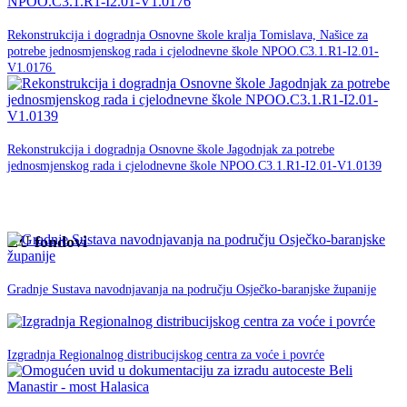
30. studenog -0001.
Rekonstrukcija i dogradnja Osnovne škole kralja Tomislava, Našice za
potrebe jednosmjenskog rada i cjelodnevne škole NPOO.C3.1.R1-I2.01-
NPOO
V1.0176
30. studenog -0001.
Rekonstrukcija i dogradnja Osnovne škole Jagodnjak za potrebe
jednosmjenskog rada i cjelodnevne škole NPOO.C3.1.R1-I2.01-V1.0139
NPOO
EU fondovi
05. veljače 2020.
EU
Gradnje Sustava navodnjavanja na području Osječko-baranjske županije
fondovi
12. Lipnja 2019.
EU fondovi
Izgradnja Regionalnog distribucijskog centra za voće i povrće
28. svibnja 2019.