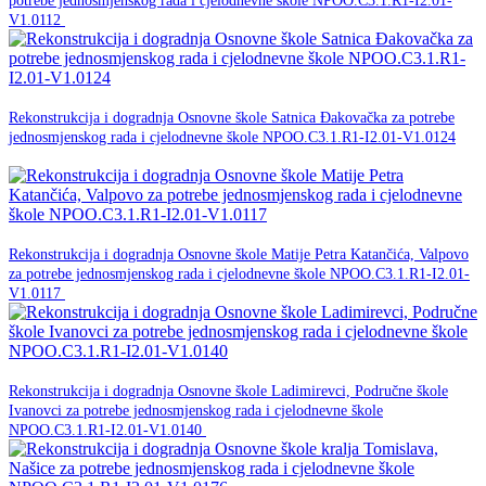
potrebe jednosmjenskog rada i cjelodnevne škole NPOO.C3.1.R1-I2.01-
NPOO
V1.0112
30. studenog -0001.
Rekonstrukcija i dogradnja Osnovne škole Satnica Đakovačka za potrebe
jednosmjenskog rada i cjelodnevne škole NPOO.C3.1.R1-I2.01-V1.0124
NPOO
30. studenog -0001.
Rekonstrukcija i dogradnja Osnovne škole Matije Petra Katančića, Valpovo
za potrebe jednosmjenskog rada i cjelodnevne škole NPOO.C3.1.R1-I2.01-
NPOO
V1.0117
30. studenog -0001.
Rekonstrukcija i dogradnja Osnovne škole Ladimirevci, Područne škole
Ivanovci za potrebe jednosmjenskog rada i cjelodnevne škole
NPOO
NPOO.C3.1.R1-I2.01-V1.0140