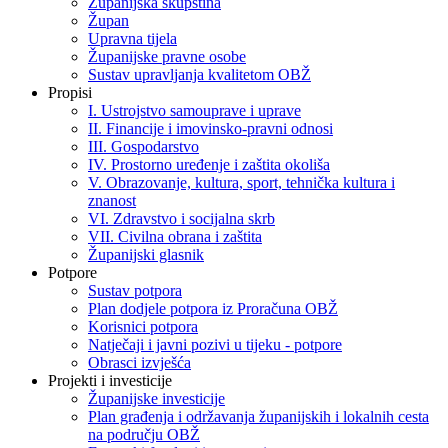
Županijska skupština
Župan
Upravna tijela
Županijske pravne osobe
Sustav upravljanja kvalitetom OBŽ
Propisi
I. Ustrojstvo samouprave i uprave
II. Financije i imovinsko-pravni odnosi
III. Gospodarstvo
IV. Prostorno uređenje i zaštita okoliša
V. Obrazovanje, kultura, sport, tehnička kultura i
znanost
VI. Zdravstvo i socijalna skrb
VII. Civilna obrana i zaštita
Županijski glasnik
Potpore
Sustav potpora
Plan dodjele potpora iz Proračuna OBŽ
Korisnici potpora
Natječaji i javni pozivi u tijeku - potpore
Obrasci izvješća
Projekti i investicije
Županijske investicije
Plan građenja i održavanja županijskih i lokalnih cesta
na području OBŽ