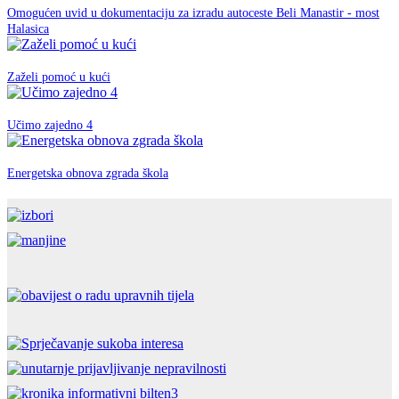
Omogućen uvid u dokumentaciju za izradu autoceste Beli Manastir - most
EU fondovi
Halasica
07. ožujka 2019.
EU fondovi
Zaželi pomoć u kući
12. rujna 2018.
EU fondovi
Učimo zajedno 4
26. travnja 2018.
EU fondovi
Energetska obnova zgrada škola