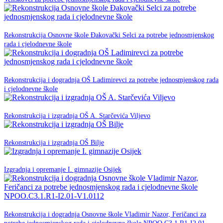
11. Lipnja 2025.
Rekonstrukcija Osnovne škole Đakovački Selci za potrebe jednosmjenskog
NPOO
rada i cjelodnevne škole
05. svibnja 2025.
Rekonstrukcija i dogradnja OŠ Ladimirevci za potrebe jednosmjenskog rada
NPOO
i cjelodnevne škole
23. siječnja 2025.
NPOO
Rekonstrukcija i izgradnja OŠ A. Starčevića Viljevo
22. siječnja 2025.
NPOO
Rekonstrukcija i izgradnja OŠ Bilje
21. siječnja 2025.
NPOO
Izgradnja i opremanje I. gimnazije Osijek
30. studenog -0001.
Rekonstrukcija i dogradnja Osnovne škole Vladimir Nazor, Feričanci za