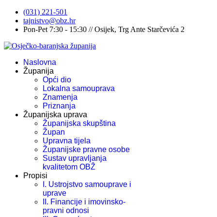
(031) 221-501
tajnistvo@obz.hr
Pon-Pet 7:30 - 15:30 // Osijek, Trg Ante Starčevića 2
Naslovna
Županija
Opći dio
Lokalna samouprava
Znamenja
Priznanja
Županijska uprava
Županijska skupština
Župan
Upravna tijela
Županijske pravne osobe
Sustav upravljanja
kvalitetom OBŽ
Propisi
I. Ustrojstvo samouprave i
uprave
II. Financije i imovinsko-
pravni odnosi